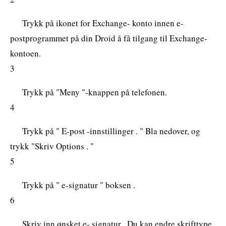
Trykk på ikonet for Exchange- konto innen e-
postprogrammet på din Droid å få tilgang til Exchange-
kontoen.
3
Trykk på "Meny "-knappen på telefonen.
4
Trykk på " E-post -innstillinger . " Bla nedover, og
trykk "Skriv Options . "
5
Trykk på " e-signatur " boksen .
6
Skriv inn ønsket e- signatur . Du kan endre skrifttype