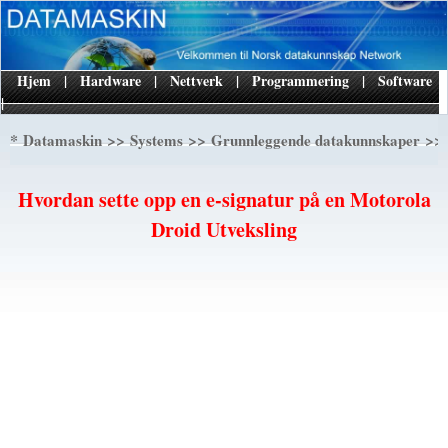
Hjem
|
Hardware
|
Nettverk
|
Programmering
|
Software
|
*
>>
>>
>> 
Datamaskin
Systems
Grunnleggende datakunnskaper
Hvordan sette opp en e-signatur på en Motorola
Droid Utveksling