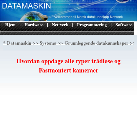
Hjem
|
Hardware
|
Nettverk
|
Programmering
|
Software
|
*
>>
>>
>> 
Datamaskin
Systems
Grunnleggende datakunnskaper
Hvordan oppdage alle typer trådløse og
Fastmontert kameraer