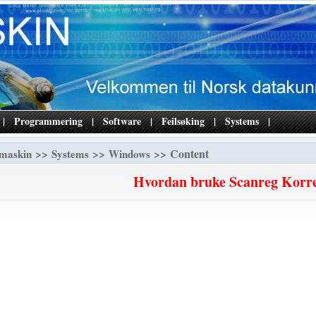
|
Programmering
|
Software
|
Feilsøking
|
Systems
|
>>
>>
>> Content
maskin
Systems
Windows
Hvordan bruke Scanreg Korr