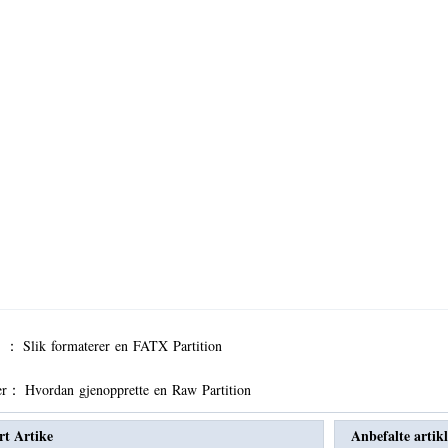
er ：
Slik formaterer en FATX Partition
er：
Hvordan gjenopprette en Raw Partition
rt Artike
Anbefalte artikl