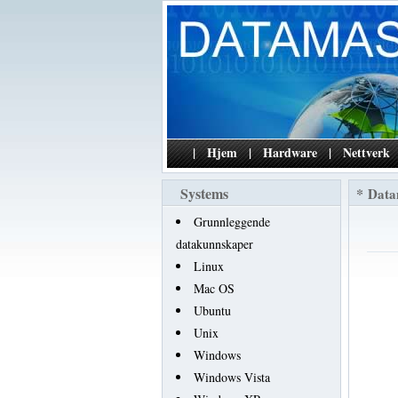
|
Hjem
|
Hardware
|
Nettverk
Systems
*
Data
Grunnleggende
datakunnskaper
Linux
Mac OS
Ubuntu
Unix
Windows
Windows Vista