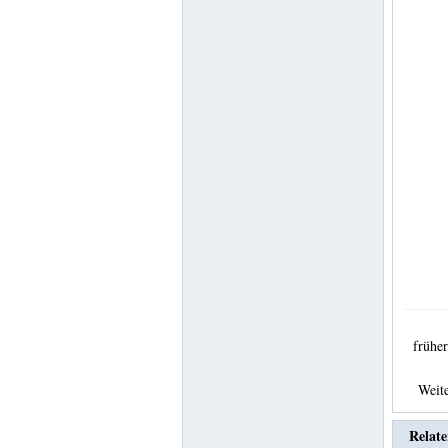
früh
Weit
Relate