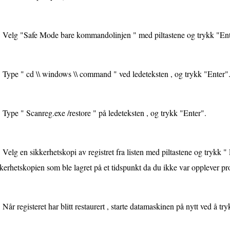
Velg "Safe Mode bare kommandolinjen " med piltastene og trykk "Ent
Type " cd \\ windows \\ command " ved ledeteksten , og trykk "Enter"
Type " Scanreg.exe /restore " på ledeteksten , og trykk "Enter".
Velg en sikkerhetskopi av registret fra listen med piltastene og trykk " 
kerhetskopien som ble lagret på et tidspunkt da du ikke var opplever pro
Når registeret har blitt restaurert , starte datamaskinen på nytt ved å tr