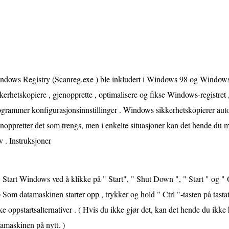
ndows Registry (Scanreg.exe ) ble inkludert i Windows 98 og Windows
kerhetskopiere , gjenopprette , optimalisere og fikse Windows-registret
grammer konfigurasjonsinnstillinger . Windows sikkerhetskopierer auto
noppretter det som trengs, men i enkelte situasjoner kan det hende du må
v . Instruksjoner
Start Windows ved å klikke på " Start", " Shut Down ", " Start " og "
 Som datamaskinen starter opp , trykker og hold " Ctrl "-tasten på tast
ke oppstartsalternativer . ( Hvis du ikke gjør det, kan det hende du ikke h
amaskinen på nytt. )