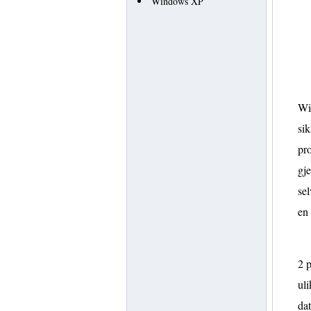
Windows XP
Wi
sik
pro
gje
sel
en
2 p
uli
dat