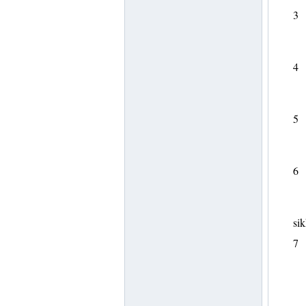
3
4
5
6
sik
7