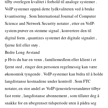
tilby overlegen kvalitet i forhold til analoge systemer .
VoIP systemer oppnå dette lydkvaliteten ved å bruke
kvantisering . Som International Journal of Computer
Science and Network Security notater , etter en VoIP-
system prøver en stemme signal , konvertere den til
digital form , quantizes systemet det digitale signalet ,
fjerne feil eller støy .
Bedre Long Avstand
p Hvis du har en venn , familiemedlem eller klient i et
fjernt sted , ringer den personen regelmessig kan være
økonomisk tyngende . VoIP-systemer kan bidra til å holde
langdistanse kostnadene under kontroll . Som FTC
notater, en stor andel av VoIP tjenesteleverandører tilbyr
fast rente , langdistanse abonnement , som tillater deg å
snakke for en ubegrenset tidsperiode uten å pådra seg