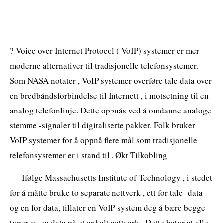
? Voice over Internet Protocol ( VoIP) systemer er mer
moderne alternativer til tradisjonelle telefonsystemer.
Som NASA notater , VoIP systemer overføre tale data over
en bredbåndsforbindelse til Internett , i motsetning til en
analog telefonlinje. Dette oppnås ved å omdanne analoge
stemme -signaler til digitaliserte pakker. Folk bruker
VoIP systemer for å oppnå flere mål som tradisjonelle
telefonsystemer er i stand til . Økt Tilkobling
Ifølge Massachusetts Institute of Technology , i stedet
for å måtte bruke to separate nettverk , ett for tale- data
og en for data, tillater en VoIP-system deg å bære begge
typer av en data på et enkelt nettverk . Dette betyr at alle