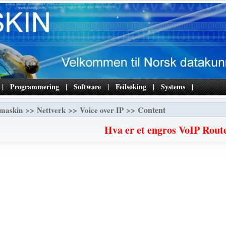
|
Programmering
|
Software
|
Feilsøking
|
Systems
|
>>
>>
>> Content
maskin
Nettverk
Voice over IP
Hva er et engros VoIP Rout