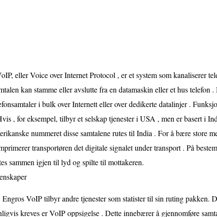
oIP, eller Voice over Internet Protocol , er et system som kanaliserer tel
talen kan stamme eller avslutte fra en datamaskin eller et hus telefon .
efonsamtaler i bulk over Internett eller over dedikerte datalinjer . Funksj
vis , for eksempel, tilbyr et selskap tjenester i USA , men er basert i In
rikanske nummeret disse samtalene rutes til India . For å bære store me
primerer transportøren det digitale signalet under transport . På beste
tes sammen igjen til lyd og spilte til mottakeren.
enskaper
Engros VoIP tilbyr andre tjenester som statister til sin ruting pakken. 
ligvis kreves er VoIP oppsigelse . Dette innebærer å gjennomføre samtale