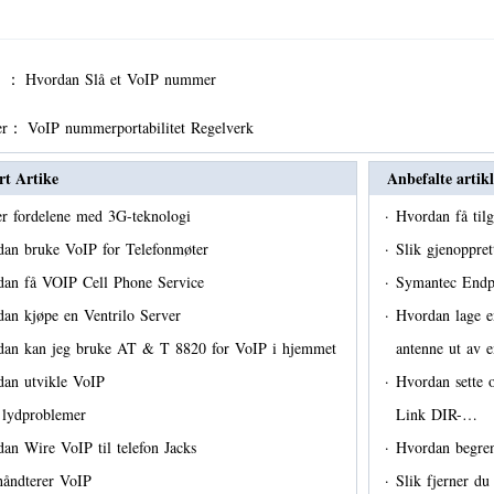
er ：
Hvordan Slå et VoIP nummer
er：
VoIP nummerportabilitet Regelverk
rt Artike
Anbefalte artikl
r fordelene med 3G-teknologi
·
Hvordan få til
an bruke VoIP for Telefonmøter
·
Slik gjenoppret
dan få VOIP Cell Phone Service
·
Symantec Endp
an kjøpe en Ventrilo Server
·
Hvordan lage e
dan kan jeg bruke AT & T 8820 for VoIP i hjemmet
antenne ut av
dan utvikle VoIP
·
Hvordan sette 
 lydproblemer
Link DIR-…
an Wire VoIP til telefon Jacks
·
Hvordan begren
håndterer VoIP
·
Slik fjerner d