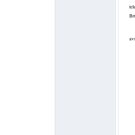
tel
Br
avs