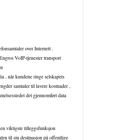
efonsamtaler over Internett .
 Engros VoIP-tjenester transport
on
dia , når kundene ringe selskapets
ngder samtaler til lavere kostnader ,
mmelsesstedet det gjennomført data
Den viktigste tilleggsfunksjon
n til sin destinasjon på offentlige