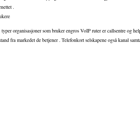
enettet .
ukere
typer organisasjoner som bruker engros VoIP ruter er callsentre og hel
tand fra markedet de betjener . Telefonkort selskapene også kanal samta