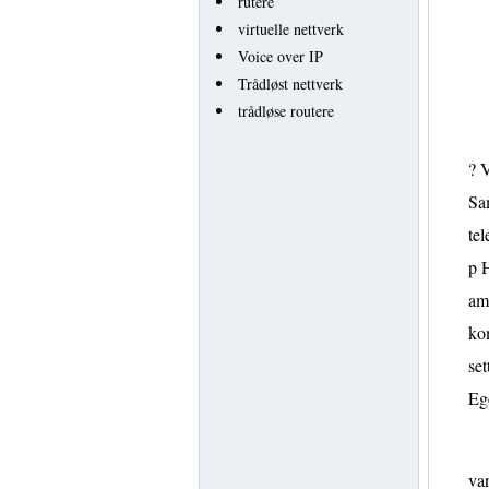
rutere
virtuelle nettverk
Voice over IP
Trådløst nettverk
trådløse routere
? V
Sam
tel
p H
ame
kom
set
Eg
van