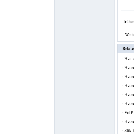
früh
Weit
Relate
·
Hva e
·
Hvord
·
Hvor
·
Hvord
·
Hvor
·
Hvor
·
VoIP
·
Hvord
·
Slik 