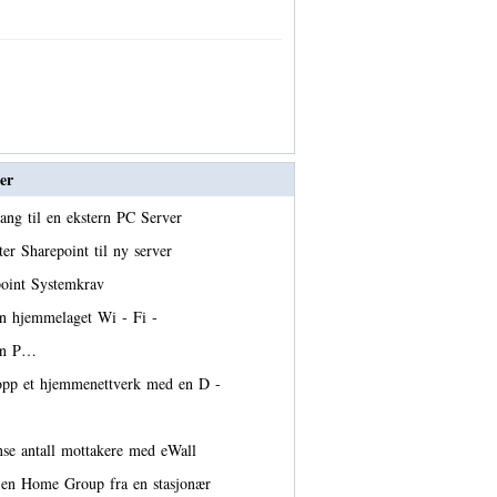
er
gang til en ekstern PC Server
ter Sharepoint til ny server
oint Systemkrav
n hjemmelaget Wi - Fi -
 en P…
opp et hjemmenettverk med en D -
se antall mottakere med eWall
u en Home Group fra en stasjonær