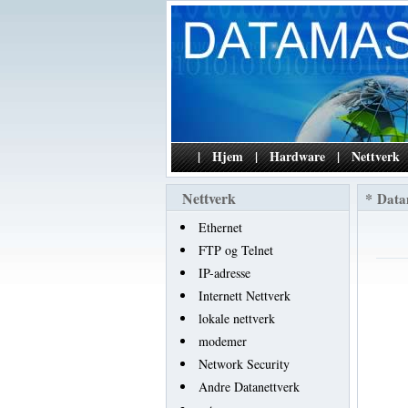
|
Hjem
|
Hardware
|
Nettverk
Nettverk
*
Data
Ethernet
FTP og Telnet
IP-adresse
Internett Nettverk
lokale nettverk
modemer
Network Security
Andre Datanettverk