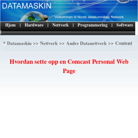
Hjem
|
Hardware
|
Nettverk
|
Programmering
|
Software
|
*
>>
>>
>> Content
Datamaskin
Nettverk
Andre Datanettverk
Hvordan sette opp en Comcast Personal Web
Page