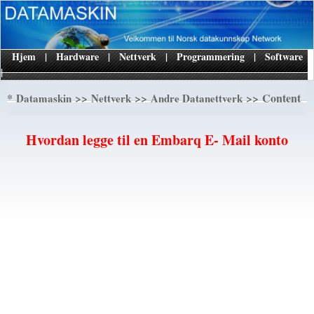
Hjem
|
Hardware
|
Nettverk
|
Programmering
|
Software
|
*
>>
>>
>> Content
Datamaskin
Nettverk
Andre Datanettverk
Hvordan legge til en Embarq E- Mail konto