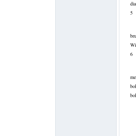
di
5
br
Win
6
mer
bok
bok