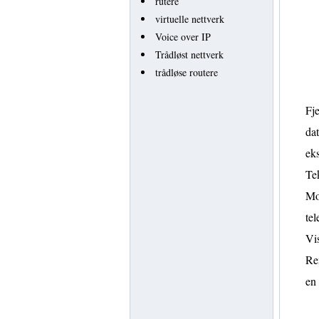
rutere
virtuelle nettverk
Voice over IP
Trådløst nettverk
trådløse routere
Fje
dat
eks
Tek
M
tel
Vis
Re
en