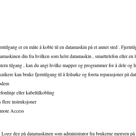
rntilgang er en måte å koble til en datamaskin på et annet sted . Fjerntilg
amaskinen din fra hvilken som helst datamaskin , smarttelefon eller e
tern tilgang , kan du angi hvilke mapper og programmer for å dele og 
nikere kan bruke fjerntilgang til å feilsøke og foreta reparasjoner på d
odem
efonlinje eller kabeltilkobling
 flere instruksjoner
mote Access
Logg deg på datamaskinen som administrator fra brukerne menyen på d