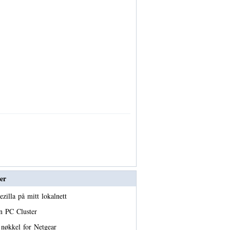
er
ezilla på mitt lokalnett
n PC Cluster
nøkkel for Netgear