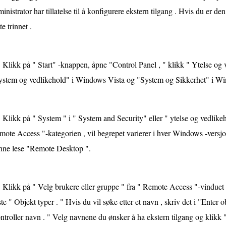
inistrator har tillatelse til å konfigurere ekstern tilgang . Hvis du er d
te trinnet .
Klikk på " Start" -knappen, åpne "Control Panel , " klikk " Ytelse o
ystem og vedlikehold" i Windows Vista og "System og Sikkerhet" i Wi
Klikk på " System " i " System and Security" eller " ytelse og vedlike
ote Access "-kategorien , vil begrepet varierer i hver Windows -versjo
nne lese "Remote Desktop ".
Klikk på " Velg brukere eller gruppe " fra " Remote Access "-vinduet .
te " Objekt typer . " Hvis du vil søke etter et navn , skriv det i "Enter 
troller navn . " Velg navnene du ønsker å ha ekstern tilgang og klikk 