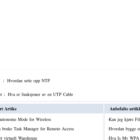
er ：
Hvordan sette opp NTP
er：
Hva er funksjoner av en UTP Cable
rt Artike
Anbefalte artikl
autonome Mode for Wireless
·
Kan jeg kjøre Fil
 bruke Task Manager for Remote Access
·
Hvordan bygge e
et virtuelt Warehouse
·
Hva Is My WPA 