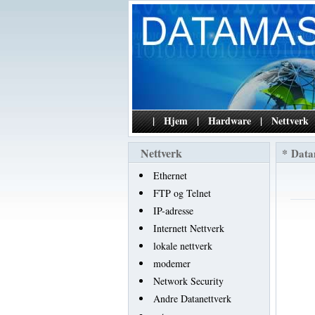
|
Hjem
|
Hardware
|
Nettverk
Nettverk
*
Data
Ethernet
FTP og Telnet
IP-adresse
Internett Nettverk
lokale nettverk
modemer
Network Security
Andre Datanettverk