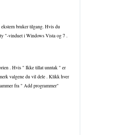
 ekstern bruker tilgang. Hvis du
y "-vinduet i Windows Vista og 7 .
n . Hvis " Ikke tillat unntak " er
merk valgene du vil dele . Klikk hver
ogrammer fra " Add programmer"