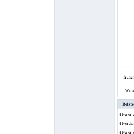
früh
Weit
Relate
·
Hva er 
·
Hvordan
·
Hva er 