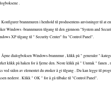
alogboksene .
Konfigurer brannmuren i henhold til produsentens anvisninger til at en
uker Windows -brannmuren tilgang til den gjennom "System and Securit
dows XP tilgang til " Security Center" fra "Control Panel".
Åpne dialogboksen Windows-brannmur , klikk på " generaler "-kategorie
ket klikk på haken for å fjerne den. Neste klikk på " Unntak " fanen , 
s ved siden av elementet du ønsker å gi tilgang . Du kan legge til pr
sen nederst . Klikk " OK " for å gå tilbake til "Control Panel".