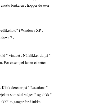
en eneste brukeren , hopper du over
g vedlikehold" i Windows XP ,
ndows 7 .
hold "-vinduet . Nå klikker du på "
n. For eksempel fanen etiketten
 Klikk deretter på " Locations "
objektet som skal velges " og klikk "
" OK" to ganger for å lukke