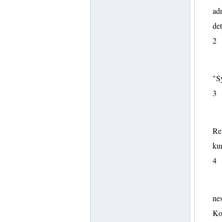
adm
det
2
"S
3
Rem
ku
4
nes
Kon