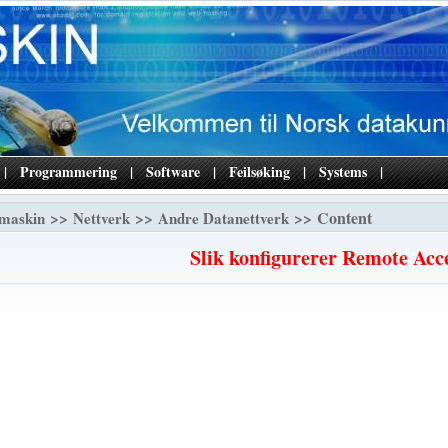
|
Programmering
|
Software
|
Feilsøking
|
Systems
|
>>
>>
>> Content
maskin
Nettverk
Andre Datanettverk
Slik konfigurerer Remote Acc