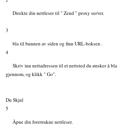
Direkte din nettleser til " Zend " proxy server.
3
bla til bunnen av siden og finn URL-boksen .
4
Skriv inn nettadressen til et nettsted du ønsker å bla
gjennom, og klikk " Go".
Du Skjul
5
Åpne din foretrukne nettleser.