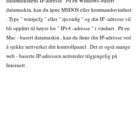
datamaskinens IP-adresse . På en Windows-basert
datamaskin, kan du åpne MSDOS eller kommandovinduet
. Type " winipcfg " eller " ipconfig " og din IP -adresse vil
bli oppført til høyre for " IPv4 -adresse " i vinduet . På en
Mac - basert datamaskin , kan du finne din IP-adresse ved
å sjekke nettverket ditt kontrollpanel . Det er også mange
web - baserte IP-adressen nettsteder tilgjengelig på
Internett .