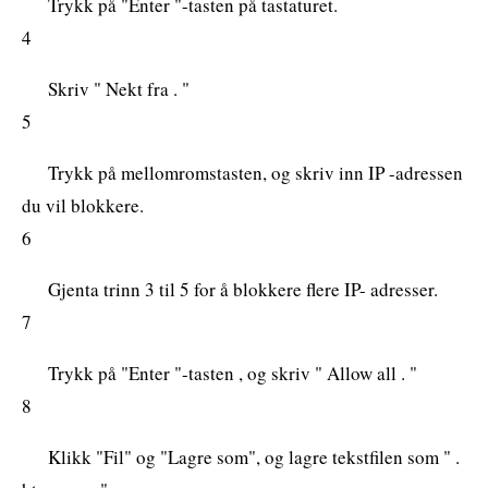
Trykk på "Enter "-tasten på tastaturet.
4
Skriv " Nekt fra . "
5
Trykk på mellomromstasten, og skriv inn IP -adressen
du vil blokkere.
6
Gjenta trinn 3 til 5 for å blokkere flere IP- adresser.
7
Trykk på "Enter "-tasten , og skriv " Allow all . "
8
Klikk "Fil" og "Lagre som", og lagre tekstfilen som " .