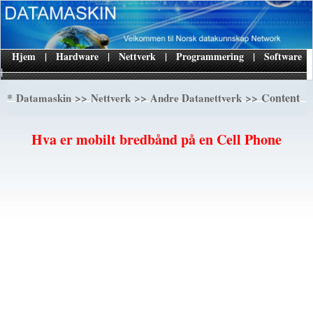
Hjem
|
Hardware
|
Nettverk
|
Programmering
|
Software
|
*
>>
>>
>> Content
Datamaskin
Nettverk
Andre Datanettverk
Hva er mobilt bredbånd på en Cell Phone