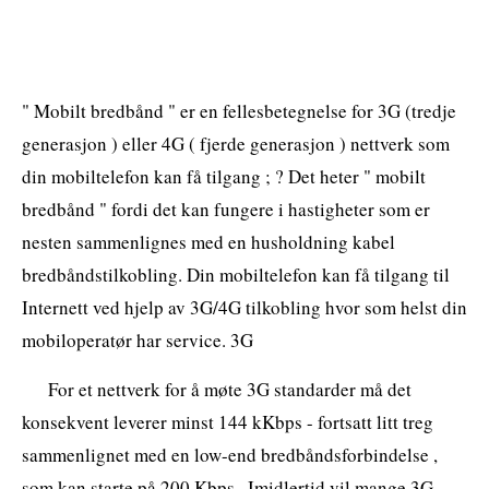
" Mobilt bredbånd " er en fellesbetegnelse for 3G (tredje
generasjon ) eller 4G ( fjerde generasjon ) nettverk som
din mobiltelefon kan få tilgang ; ? Det heter " mobilt
bredbånd " fordi det kan fungere i hastigheter som er
nesten sammenlignes med en husholdning kabel
bredbåndstilkobling. Din mobiltelefon kan få tilgang til
Internett ved hjelp av 3G/4G tilkobling hvor som helst din
mobiloperatør har service. 3G
For et nettverk for å møte 3G standarder må det
konsekvent leverer minst 144 kKbps - fortsatt litt treg
sammenlignet med en low-end bredbåndsforbindelse ,
som kan starte på 200 Kbps . Imidlertid vil mange 3G-