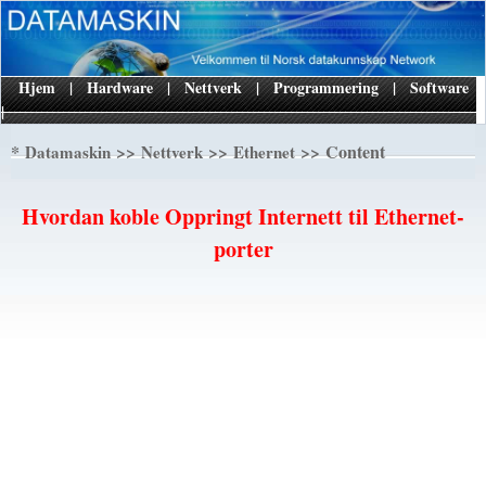
Hjem
|
Hardware
|
Nettverk
|
Programmering
|
Software
|
*
>>
>>
>> Content
Datamaskin
Nettverk
Ethernet
Hvordan koble Oppringt Internett til Ethernet-
porter