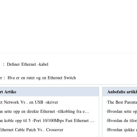
er ：
Definer Ethernet -kabel
er：
Hva er en ruter og en Ethernet Switch
rt Artike
Anbefalte artikl
et Network Vs . en USB -skriver
·
The Best Parent
n sette opp en direkte Ethernet -tilkobling fra e…
·
Hvordan sette o
n koble opp til 5 -Port 10/100Mbps Fast Ethernet …
·
Hvordan du tilo
Ethernet Cable Patch Vs . Crossover
·
Hvordan sjekke de