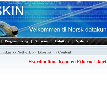
|
Programmering
|
Software
|
Feilsøking
|
Systems
|
>>
>>
>> Content
maskin
Nettverk
Ethernet
Hvordan finne hvem en Ethernet -kort 