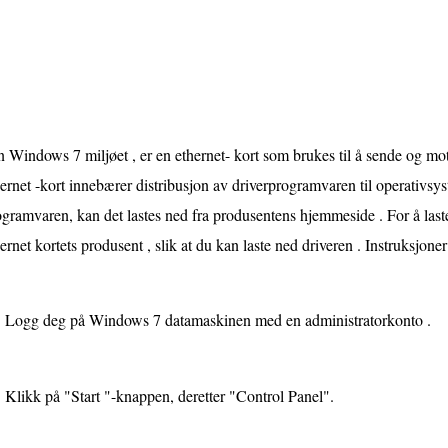
n Windows 7 miljøet , er en ethernet- kort som brukes til å sende og mott
ernet -kort innebærer distribusjon av driverprogramvaren til operativsys
gramvaren, kan det lastes ned fra produsentens hjemmeside . For å last
ernet kortets produsent , slik at du kan laste ned driveren . Instruksjoner
Logg deg på Windows 7 datamaskinen med en administratorkonto .
Klikk på "Start "-knappen, deretter "Control Panel".