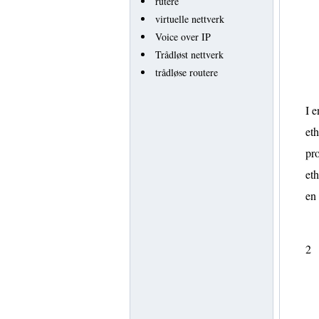
rutere
virtuelle nettverk
Voice over IP
Trådløst nettverk
trådløse routere
I e
eth
pro
eth
en
2