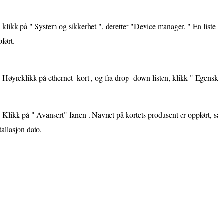
klikk på " System og sikkerhet ", deretter "Device manager. " En liste
ført.
Høyreklikk på ethernet -kort , og fra drop -down listen, klikk " Egens
Klikk på " Avansert" fanen . Navnet på kortets produsent er oppført,
tallasjon dato.