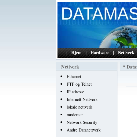
|
Hjem
|
Hardware
|
Nettverk
Nettverk
*
Data
Ethernet
FTP og Telnet
IP-adresse
Internett Nettverk
lokale nettverk
modemer
Network Security
Andre Datanettverk