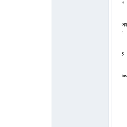
3
opp
4
5
ins