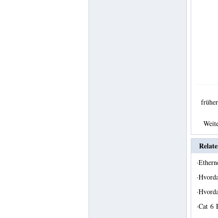
früh
Weit
Relate
·
Ethern
·
Hvorda
·
Hvorda
·
Cat 6 