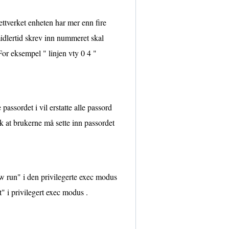
nettverket enheten har mer enn fire
 Imidlertid skrev inn nummeret skal
. For eksempel " linjen vty 0 4 "
passordet i vil erstatte alle passord
lik at brukerne må sette inn passordet
ow run" i den privilegerte exec modus
t" i privilegert exec modus .