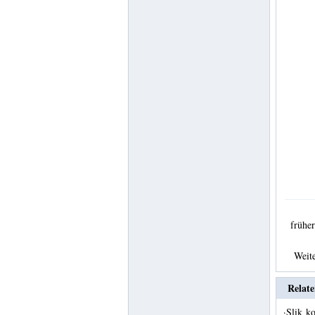
früh
Weit
Relate
·
Slik k