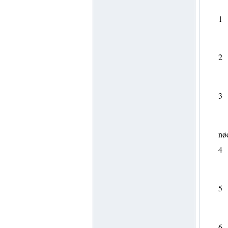
1
2
3
nød
4
5
6