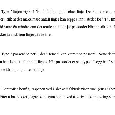
Type " linjen vty 0 4 "for å få tilgang til Telnet linje. Det kan være at 
jer , slik at det maksimale antall linjer kan legges inn i stedet for "4 ".
tid være én mindre enn det totale antall linjer passordet blir innstilt for 
ker faktisk fem linjer , ikke fire .
Type " passord telnet" , der " telnet" kan være noe passord . Sette dette 
 hadde blitt stilt inn tidligere. Når passordet er satt type " Logg inn" s
 de får tilgang til telnet linje.
Kontroller konfigurasjonen ved å skrive " faktisk viser run" (eller "sh
 Etter å ha sjekket , lagre konfigurasjonen ved å skrive " kopikjøring star