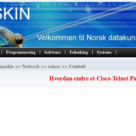
|
Programmering
|
Software
|
Feilsøking
|
Systems
|
>>
>>
>> Content
maskin
Nettverk
rutere
Hvordan endre et Cisco Telnet P