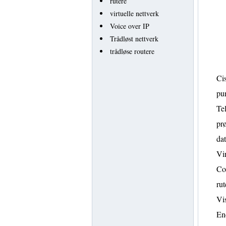
rutere
virtuelle nettverk
Voice over IP
Trådløst nettverk
trådløse routere
Cis
pun
Tel
prø
da
Vi
Co
rut
Vis
En