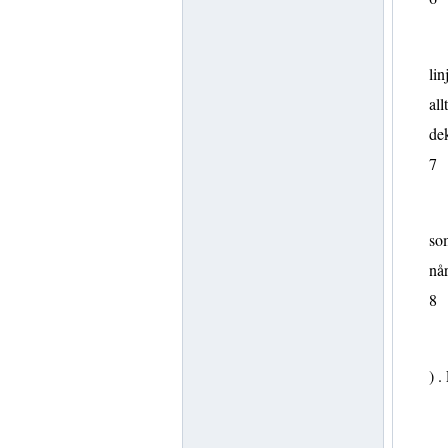
lin
all
dek
7
som
når
8
) .