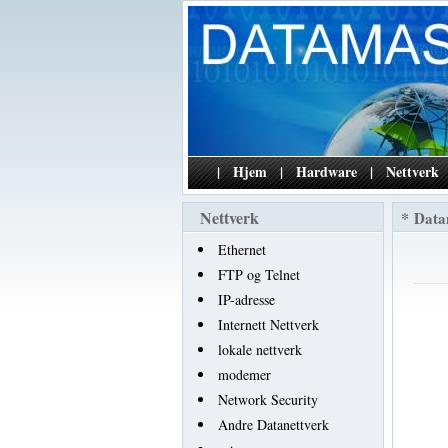
|
Hjem
|
Hardware
|
Nettverk
Nettverk
*
Data
Ethernet
FTP og Telnet
IP-adresse
Internett Nettverk
lokale nettverk
modemer
Network Security
Andre Datanettverk