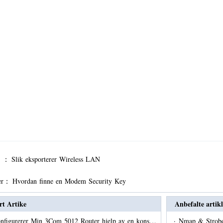
er ：
Slik eksporterer Wireless LAN
er：
Hvordan finne en Modem Security Key
rt Artike
Anbefalte artikl
onfigurerer Min 3Com 5012 Router hjelp av en kons…
·
Nmap & Strob