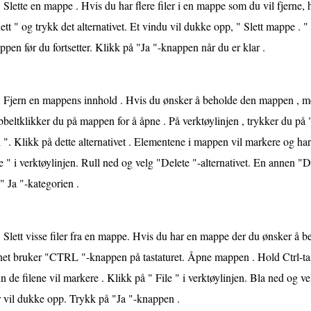
Slette en mappe . Hvis du har flere filer i en mappe som du vil fjerne,
ett " og trykk det alternativet. Et vindu vil dukke opp, " Slett mappe . " P
pen før du fortsetter. Klikk på "Ja "-knappen når du er klar .
Fjern en mappens innhold . Hvis du ønsker å beholde den mappen , me
beltklikker du på mappen for å åpne . På verktøylinjen , trykker du på 
 ". Klikk på dette alternativet . Elementene i mappen vil markere og ha
e " i verktøylinjen. Rull ned og velg "Delete "-alternativet. En annen "
" Ja "-kategorien .
Slett visse filer fra en mappe. Hvis du har en mappe der du ønsker å be
et bruker "CTRL "-knappen på tastaturet. Åpne mappen . Hold Ctrl-taste
 de filene vil markere . Klikk på " File " i verktøylinjen. Bla ned og vel
 vil dukke opp. Trykk på "Ja "-knappen .