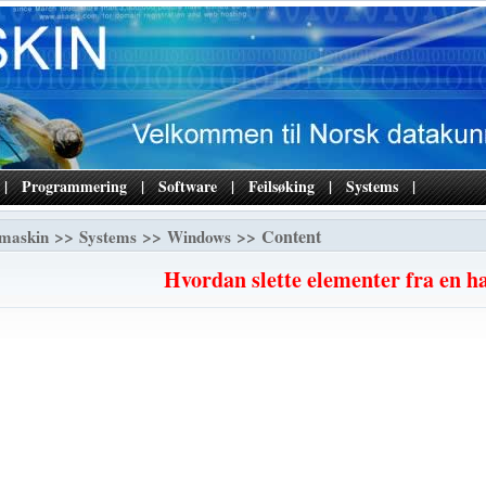
|
Programmering
|
Software
|
Feilsøking
|
Systems
|
>>
>>
>> Content
maskin
Systems
Windows
Hvordan slette elementer fra en h