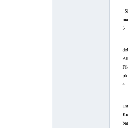
"Sl
map
3
dob
All
Fil
på 
4
ann
Kun
bar