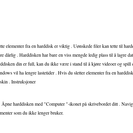
tte elementer fra en harddisk er viktig . Uønskede filer kan tette til har
re dårlig . Harddisken har bare en viss mengde ledig plass til å lagre d
ddisken din er full, kan du ikke være i stand til å kjøre videoer og spill
dows vil ha lengre lastetider . Hvis du sletter elementer fra en harddisk 
kin . Instruksjoner
Åpne harddisken med "Computer "-ikonet på skrivebordet ditt . Navi
menter som du ikke lenger bruker.