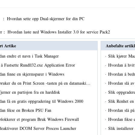
er ：
Hvordan sette opp Dual-skjermer for din PC
er：
Hvordan laste ned Windows Installer 3.0 for service Pack2
rt Artike
Anbefalte artikl
dan endre et navn i Task Manager
·
Slik kjører M
å Fastsette Rundll32.exe Application Error
·
Hvordan å hvi
dan finne en skjermsparer i Windows
·
Hvordan å bed
bruker du en Print Screen -tasten på en datamaski…
·
Hvordan slå av
fjerner en partisjon fra en harddisk
·
Slik oppgrader
an få en gratis oppgradering til Windows 2000
·
Slik Renhet en 
dan fikse en Broken PSU Fan
·
Hvordan slå på
 blokkerer et program Bruk Windows Firewall
·
Hvordan fikse 
 deaktiverer DCOM Server Process Launcher
·
Slik installere