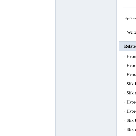
früh
Weit
Relate
·
Hvor
·
Hvor 
·
Hvor
·
Slik 
·
Slik 
·
Hvord
·
Hvor
·
Slik
·
Slik