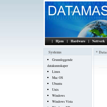
|
Hjem
|
Hardware
|
Nettverk
Systems
*
Data
Grunnleggende
datakunnskaper
Linux
Mac OS
Ubuntu
Unix
Windows
Windows Vista