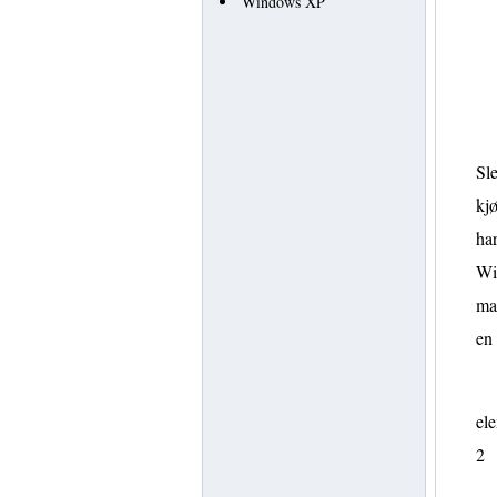
Windows XP
Sle
kjø
har
Win
mas
en
ele
2