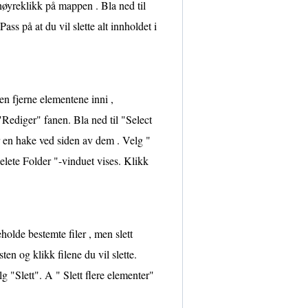
 høyreklikk på mappen . Bla ned til
ass på at du vil slette alt innholdet i
n fjerne elementene inni ,
"Rediger" fanen. Bla ned til "Select
r en hake ved siden av dem . Velg "
Delete Folder "-vinduet vises. Klikk
holde bestemte filer , men slett
n og klikk filene du vil slette.
g "Slett". A " Slett flere elementer"