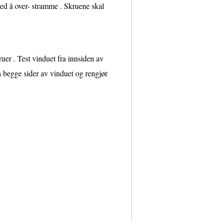
med å over- stramme . Skruene skal
er . Test vinduet fra innsiden av
a begge sider av vinduet og rengjør