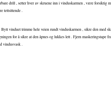
bare drill , setter hver av skruene inn i vinduskarmen , være forsiktig 
e tettsittende .
Bytt vinduet trimme hele veien rundt vinduskarmen , sikre den med skru
ningen for å sikre at den åpnes og lukkes lett . Fjern maskeringstape fr
d vindusvask .