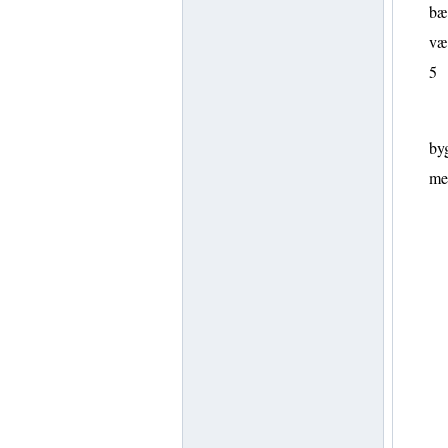
bær
vær
5
byg
me