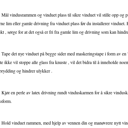
Mål vindusrammen og vinduet plass til sikre vinduet vil stille opp og pa
rne lim eller gamle drivning fra vinduet plass før du installerer vinduet. 
kt , sørge for at det også er fri fra gamle lim og drivning som kan hind
Tape det nye vinduet på begge sider med maskeringstape i form av en "
te ikke vil stoppe alle glass fra knuste , vil det bidra til å inneholde noe
prydding og hindrer ulykker .
Kjør en perle av latex drivning rundt vinduskarmen for å sikre vinduska
ssform.
Hold vinduet rammen, med hjelp av vennen din og manøvrere nytt vind