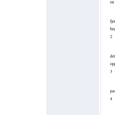
en
fje
bru
2
det
op
3
pa
4