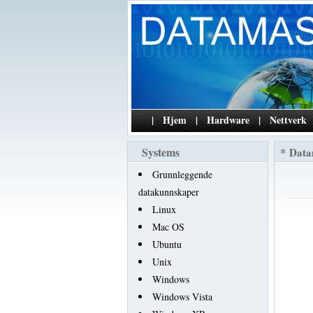
|
Hjem
|
Hardware
|
Nettverk
Systems
*
Data
Grunnleggende
datakunnskaper
Linux
Mac OS
Ubuntu
Unix
Windows
Windows Vista