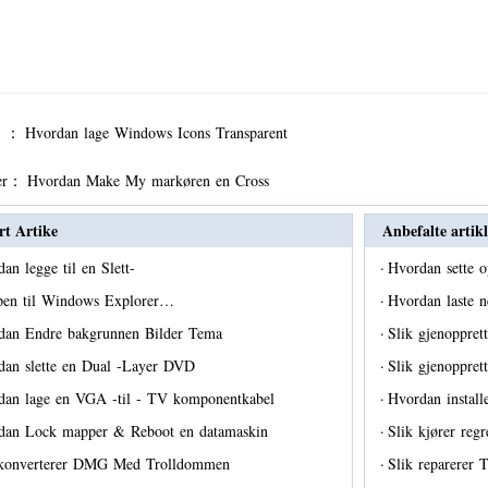
er ：
Hvordan lage Windows Icons Transparent
er：
Hvordan Make My markøren en Cross
rt Artike
Anbefalte artikl
an legge til en Slett-
·
Hvordan sette 
pen til Windows Explorer…
·
Hvordan laste n
dan Endre bakgrunnen Bilder Tema
·
Slik gjenoppret
dan slette en Dual -Layer DVD
·
Slik gjenoppret
dan lage en VGA -til - TV komponentkabel
·
Hvordan instal
dan Lock mapper & Reboot en datamaskin
·
Slik kjører reg
 konverterer DMG Med Trolldommen
·
Slik reparerer