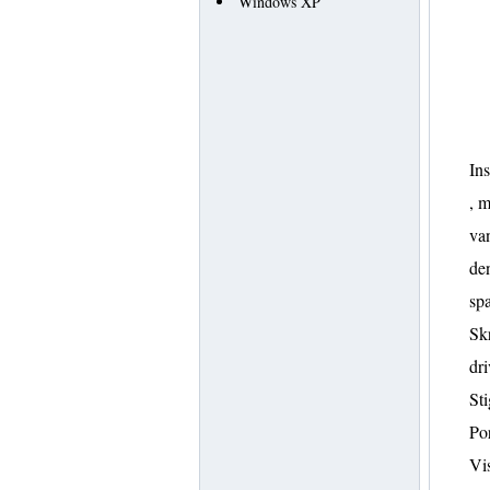
Windows XP
Ins
, m
van
den
spa
Sk
dri
Sti
Por
Vis