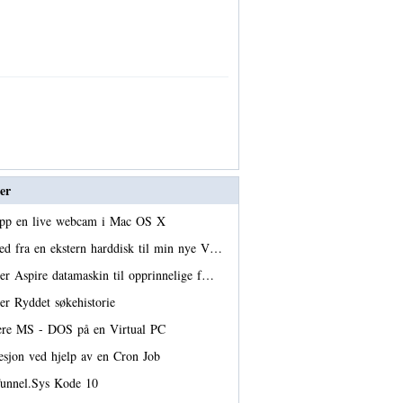
er
opp en live webcam i Mac OS X
ed fra en ekstern harddisk til min nye V…
ter Aspire datamaskin til opprinnelige f…
ter Ryddet søkehistorie
lere MS - DOS på en Virtual PC
resjon ved hjelp av en Cron Job
 Tunnel.Sys Kode 10