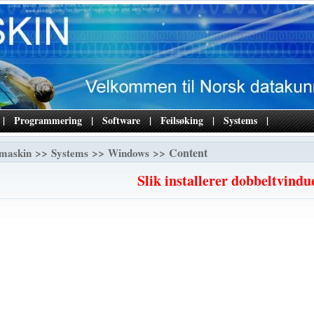
|
Programmering
|
Software
|
Feilsøking
|
Systems
|
>>
>>
>> Content
maskin
Systems
Windows
Slik installerer dobbeltvindu