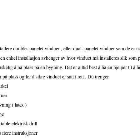
tallere double- panelet vinduer , eller dual- panelet vinduer som de er n
en enkel installasjon avhenger av hvor vinduet må installeres slik som på 
skelig å nå plass på en bygning. Det er alltid best å ha en hjelper til 
 på plass og for å sikre vinduet er satt i rett . Du trenger
rkel
ruer
vning ( latex )
ge
table elektrisk drill
 flere instruksjoner