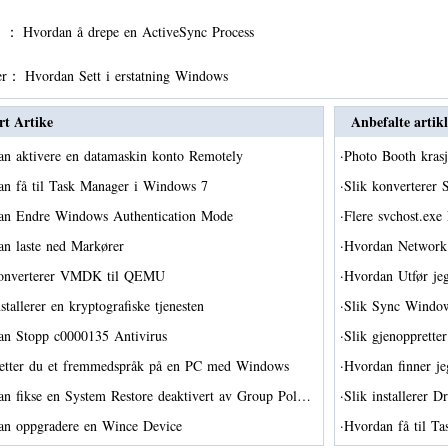
er ：
Hvordan å drepe en ActiveSync Process
er：
Hvordan Sett i erstatning Windows
rt Artike
Anbefalte artikl
n aktivere en datamaskin konto Remotely
·
Photo Booth kra
an få til Task Manager i Windows 7
·
Slik konverterer
an Endre Windows Authentication Mode
·
Flere svchost.exe
an laste ned Markører
·
Hvordan Network 
konverterer VMDK til QEMU
·
Hvordan Utfør je
nstallerer en kryptografiske tjenesten
·
Slik Sync Windo
an Stopp c0000135 Antivirus
·
Slik gjenopprett
letter du et fremmedspråk på en PC med Windows
·
Hvordan finner j
n fikse en System Restore deaktivert av Group Pol…
·
Slik installerer 
an oppgradere en Wince Device
·
Hvordan få til 