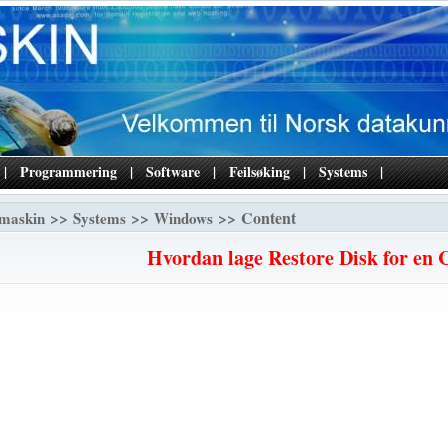
|
Programmering
|
Software
|
Feilsøking
|
Systems
|
>>
>>
>> Content
maskin
Systems
Windows
Hvordan lage Restore Disk for en