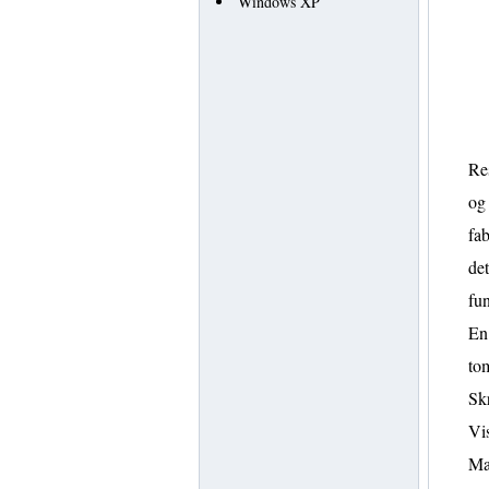
Windows XP
Res
og 
fab
det
fun
En
to
Skr
Vis
Ma