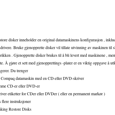
tore disker inneholder en original datamaskinens konfigurasjon , inklu
drivere. Bruke gjenopprette disker vil tillate utvinning av maskinen til s
rikken . Gjenopprette disker brukes til å bli levert med maskinene , me
te. Å gjøre et sett med gjenopprettings -plater er en viktig oppgave å u
gerer. Du trenger
 Compaq datamaskin med en CD-eller DVD-skriver
mme CD-er eller DVD-er
iver etiketter for CDer eller DVDer ( eller en permanent markør )
 flere instruksjoner
king Restore Disks