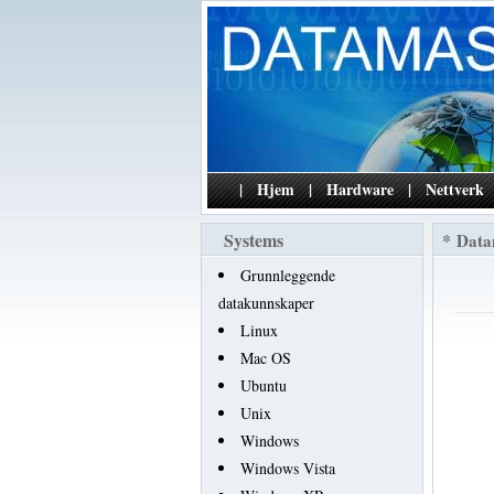
|
Hjem
|
Hardware
|
Nettverk
Systems
*
Data
Grunnleggende
datakunnskaper
Linux
Mac OS
Ubuntu
Unix
Windows
Windows Vista