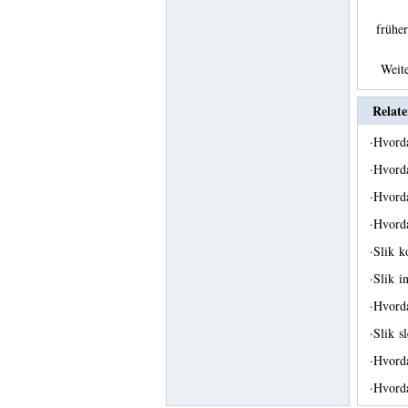
früh
Weit
Relate
·
Hvorda
·
Hvord
·
Hvord
·
Hvord
·
Slik 
·
Slik i
·
Hvord
·
Slik s
·
Hvorda
·
Hvord