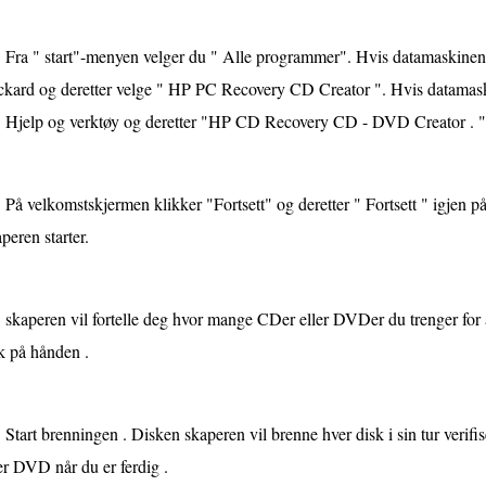
Fra " start"-menyen velger du " Alle programmer". Hvis datamaskinen 
ckard og deretter velge " HP PC Recovery CD Creator ". Hvis datamaski
 Hjelp og verktøy og deretter "HP CD Recovery CD - DVD Creator . "
På velkomstskjermen klikker "Fortsett" og deretter " Fortsett " igjen p
peren starter.
skaperen vil fortelle deg hvor mange CDer eller DVDer du trenger for å
k på hånden .
Start brenningen . Disken skaperen vil brenne hver disk i sin tur verifis
er DVD når du er ferdig .