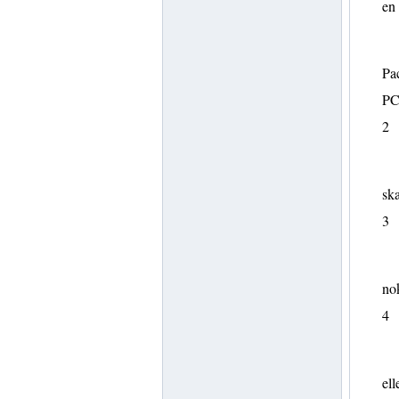
en
Pa
PC
2
ska
3
no
4
ell