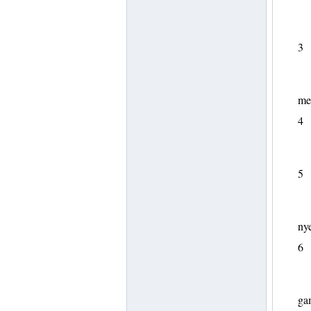
3
med
4
5
nye
6
ga