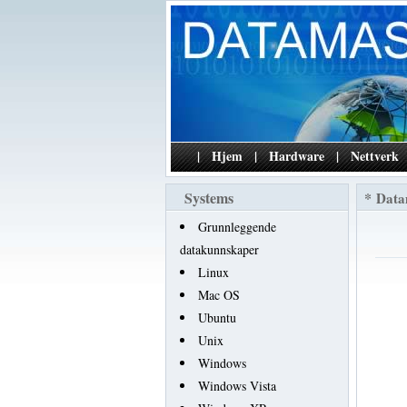
|
Hjem
|
Hardware
|
Nettverk
Systems
*
Data
Grunnleggende
datakunnskaper
Linux
Mac OS
Ubuntu
Unix
Windows
Windows Vista