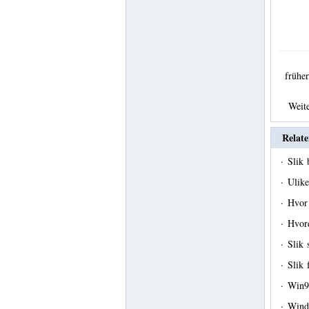
früh
Weit
Relate
·
Slik
·
Ulik
·
Hvor 
·
Hvord
·
Slik 
·
Slik
·
Win98
·
Wind