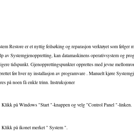
tem Restore er et nyttig feilsøking og reparasjon verktøyet som følge
lp av Systemgjenoppretting, kan datamaskinens operativsystem og progr
ligere tidspunkt. Gjenopprettingspunkter opprettes med jevne mellomr
rettet før hver ny installasjon av programvare . Manuelt kjøre Systemg
res på noen få enkle trinn. Instruksjoner
Klikk på Windows "Start "-knappen og velg "Control Panel "-linken.
Klikk på ikonet merket " System ".