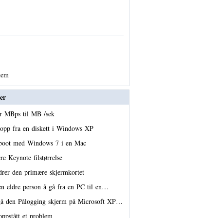
stem
er
er MBps til MB /sek
 opp fra en diskett i Windows XP
boot med Windows 7 i en Mac
re Keynote filstørrelse
rer den primære skjermkortet
 en eldre person å gå fra en PC til en…
å den Pålogging skjerm på Microsoft XP…
oppstått et problem