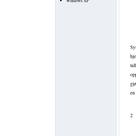
Windows XP
Sys
hje
tid
opp
gjø
en
2