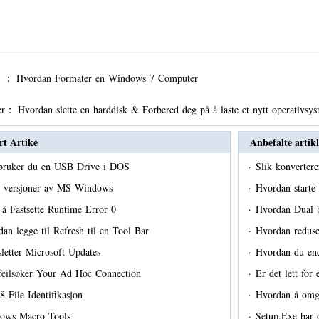
er ：
Hvordan Formater en Windows 7 Computer
er：
Hvordan slette en harddisk & Forbered deg på å laste et nytt operativsy
rt Artike
Anbefalte artikl
 bruker du en USB Drive i DOS
·
Slik konverter
e versjoner av MS Windows
·
Hvordan starte
å Fastsette Runtime Error 0
·
Hvordan Dual 
an legge til Refresh til en Tool Bar
·
Hvordan reduse
sletter Microsoft Updates
·
Hvordan du end
 feilsøker Your Ad Hoc Connection
·
Er det lett for
 File Identifikasjon
·
Hvordan å omg
ows Macro Tools
·
Setup.Exe har 