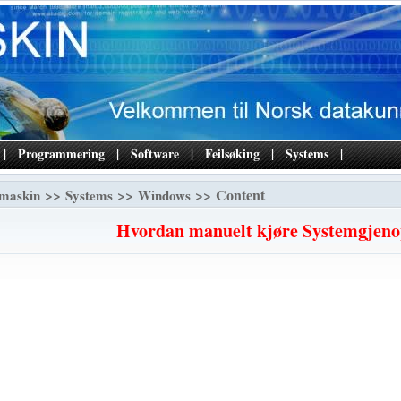
|
Programmering
|
Software
|
Feilsøking
|
Systems
|
>>
>>
>> Content
maskin
Systems
Windows
Hvordan manuelt kjøre Systemgjeno