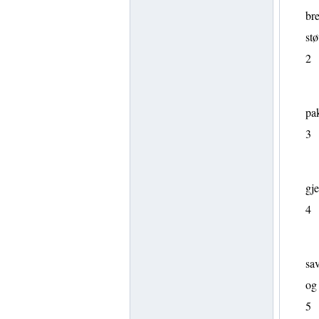
bre
stø
2
pak
3
gje
4
sav
og 
5