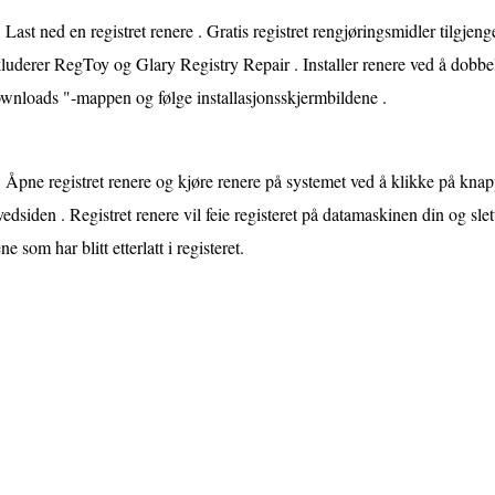
Last ned en registret renere . Gratis registret rengjøringsmidler tilgje
luderer RegToy og Glary Registry Repair . Installer renere ved å dobbel
wnloads "-mappen og følge installasjonsskjermbildene .
Åpne registret renere og kjøre renere på systemet ved å klikke på knapp
edsiden . Registret renere vil feie registeret på datamaskinen din og sle
ene som har blitt etterlatt i registeret.