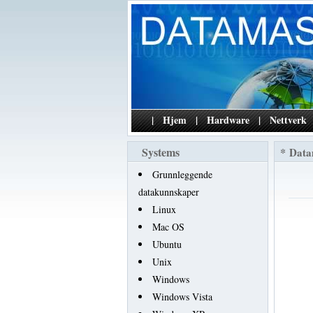
|
Hjem
|
Hardware
|
Nettverk
Systems
*
Data
Grunnleggende
datakunnskaper
Linux
Mac OS
Ubuntu
Unix
Windows
Windows Vista