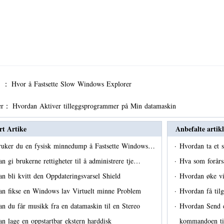
er ：
Hvor å Fastsette Slow Windows Explorer
er：
Hvordan Aktiver tilleggsprogrammer på Min datamaskin
rt Artike
Anbefalte artikl
ruker du en fysisk minnedump å Fastsette Windows…
·
Hvordan ta et
n gi brukerne rettigheter til å administrere tje…
·
Hva som forårs
n bli kvitt den Oppdateringsvarsel Shield
·
Hvordan øke v
an fikse en Windows lav Virtuelt minne Problem
·
Hvordan få tilg
n du får musikk fra en datamaskin til en Stereo
·
Hvordan Send 
n lage en oppstartbar ekstern harddisk
kommandoen til