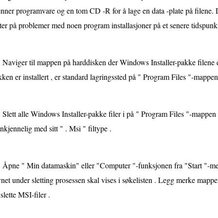
nner programvare og en tom CD -R for å lage en data -plate på filene. D
ter på problemer med noen program installasjoner på et senere tidspunkt
Naviger til mappen på harddisken der Windows Installer-pakke filene e
ken er installert , er standard lagringssted på " Program Files "-mappen
Slett alle Windows Installer-pakke filer i på " Program Files "-mappen 
nkjennelig med sitt " . Msi " filtype .
Åpne " Min datamaskin" eller "Computer "-funksjonen fra "Start "-menye
net under sletting prosessen skal vises i søkelisten . Legg merke mappen 
slette MSI-filer .