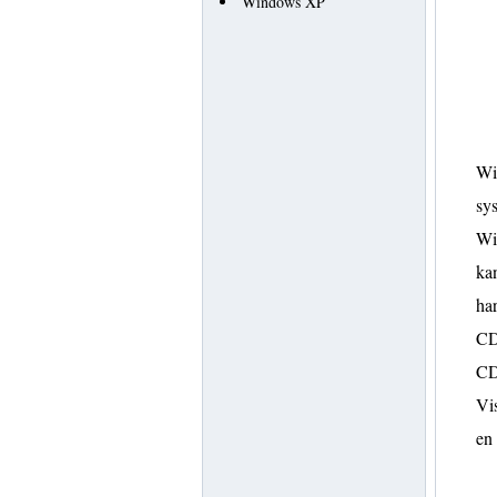
Windows XP
Wi
sys
Win
kan
har
CD
CD
Vis
en