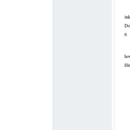
ink
Do
6
hov
fil