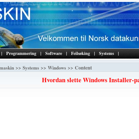
|
Programmering
|
Software
|
Feilsøking
|
Systems
|
>>
>>
>> Content
maskin
Systems
Windows
Hvordan slette Windows Installer-pa