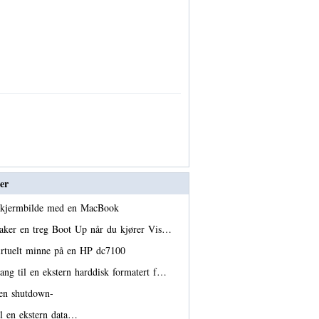
er
 skjermbilde med en MacBook
aker en treg Boot Up når du kjører Vis…
irtuelt minne på en HP dc7100
ang til en ekstern harddisk formatert f…
en shutdown-
 en ekstern data…