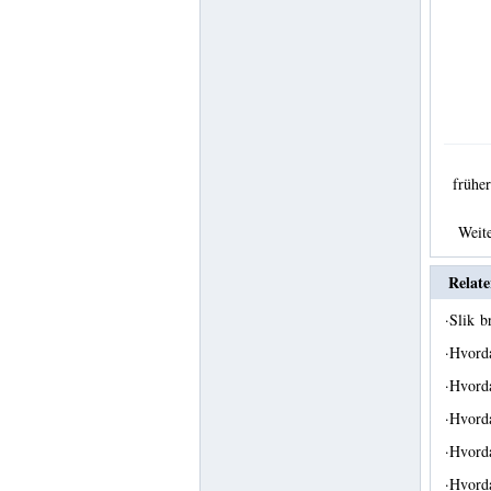
früh
Weit
Relate
·
Slik b
·
Hvorda
·
Hvorda
·
Hvord
·
Hvorda
·
Hvorda