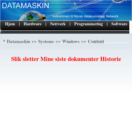
Hjem
|
Hardware
|
Nettverk
|
Programmering
|
Software
|
*
>>
>>
>> Content
Datamaskin
Systems
Windows
Slik sletter Mine siste dokumenter Historie