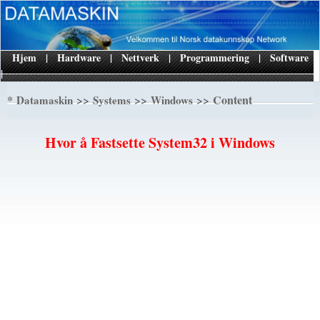
Hjem
|
Hardware
|
Nettverk
|
Programmering
|
Software
|
*
>>
>>
>> Content
Datamaskin
Systems
Windows
Hvor å Fastsette System32 i Windows