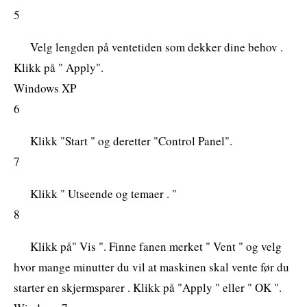
5
Velg lengden på ventetiden som dekker dine behov .
Klikk på " Apply".
Windows XP
6
Klikk "Start " og deretter "Control Panel".
7
Klikk " Utseende og temaer . "
8
Klikk på" Vis ". Finne fanen merket " Vent " og velg
hvor mange minutter du vil at maskinen skal vente før du
starter en skjermsparer . Klikk på "Apply " eller " OK ".