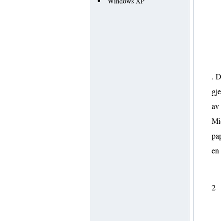
Windows XP
. D
gje
av 
Mic
pap
en
2