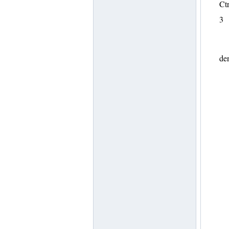
Ctr
3
den