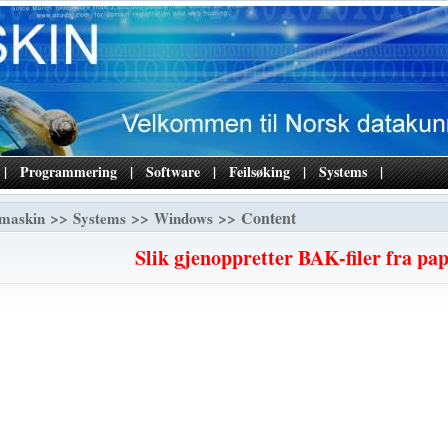
|
Programmering
|
Software
|
Feilsøking
|
Systems
|
>>
>>
>> Content
maskin
Systems
Windows
Slik gjenoppretter BAK-filer fra pa