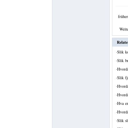
früh
Weit
Relate
·
Slik k
·
Slik b
·
Hvorda
·
Slik f
·
Hvorda
·
Hvorda
·
Hva er
·
Hvord
·
Slik s