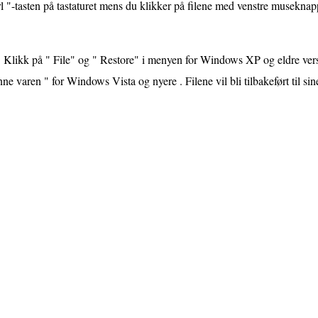
l "-tasten på tastaturet mens du klikker på filene med venstre museknap
Klikk på " File" og " Restore" i menyen for Windows XP og eldre versj
ne varen " for Windows Vista og nyere . Filene vil bli tilbakeført til sin