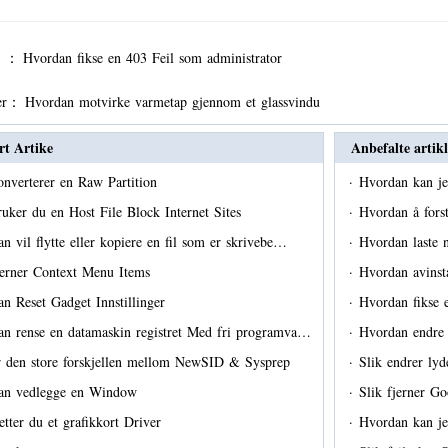
er ：
Hvordan fikse en 403 Feil som administrator
er：
Hvordan motvirke varmetap gjennom et glassvindu
rt Artike
Anbefalte artikl
onverterer en Raw Partition
·
Hvordan kan je
ruker du en Host File Block Internet Sites
·
Hvordan å fors
n vil flytte eller kopiere en fil som er skrivebe…
·
Hvordan laste 
jerner Context Menu Items
·
Hvordan avinst
n Reset Gadget Innstillinger
·
Hvordan fikse 
n rense en datamaskin registret Med fri programva…
·
Hvordan endre
 den store forskjellen mellom NewSID & Sysprep
·
Slik endrer ly
an vedlegge en Window
·
Slik fjerner G
letter du et grafikkort Driver
·
Hvordan kan je