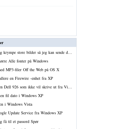
er
g krympe store bilder så jeg kan sende d…
tørre Alle fonter på Windows
ned MP3-filer Off the Web på OS X
allere en Firewire -enhet fra XP
en Dell 926 som ikke vil skrive ut fra Vi…
 en fil dato i Windows XP
den i Windows Vista
oogle Update Service fra Windows XP
g få til et passord Spør