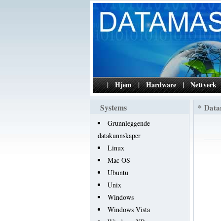
|
Hjem
|
Hardware
|
Nettverk
Systems
*
Data
Grunnleggende
datakunnskaper
Linux
Mac OS
Ubuntu
Unix
Windows
Windows Vista