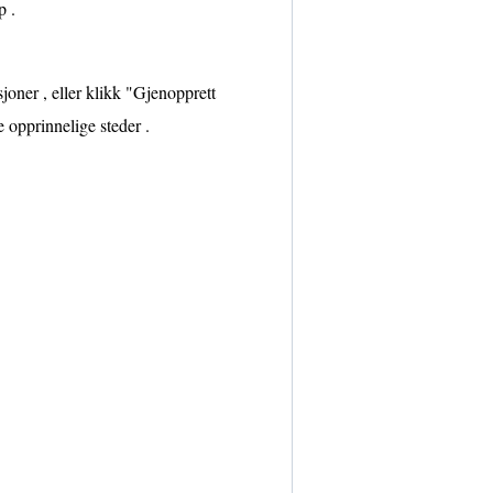
p .
oner , eller klikk "Gjenopprett
e opprinnelige steder .