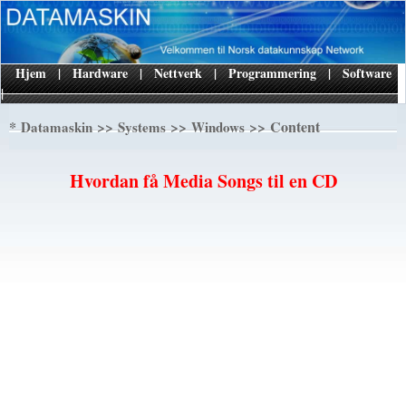
Hjem
|
Hardware
|
Nettverk
|
Programmering
|
Software
|
*
>>
>>
>> Content
Datamaskin
Systems
Windows
Hvordan få Media Songs til en CD