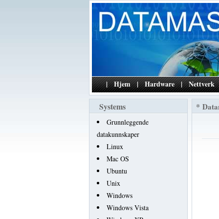
|
Hjem
|
Hardware
|
Nettverk
Systems
*
Data
Grunnleggende
datakunnskaper
Linux
Mac OS
Ubuntu
Unix
Windows
Windows Vista