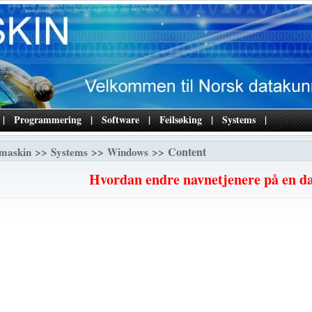
|
Programmering
|
Software
|
Feilsøking
|
Systems
|
>>
>>
>> Content
maskin
Systems
Windows
Hvordan endre navnetjenere på en d