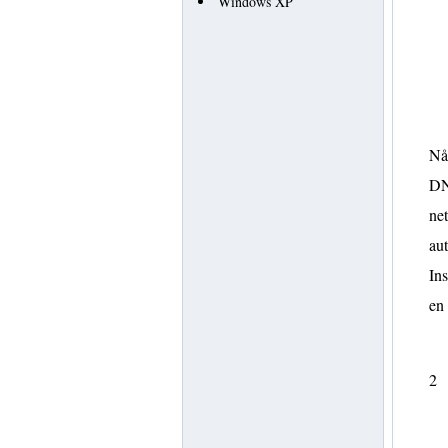
Windows XP
Når
DN
net
au
Ins
en
2