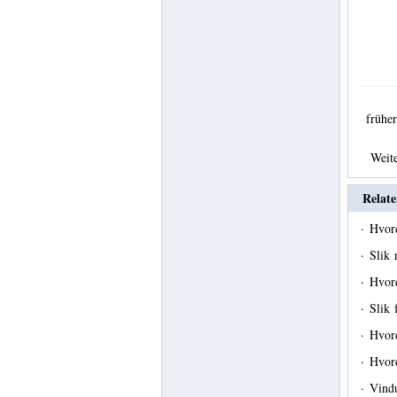
früh
Weit
Relate
·
Hvord
·
Slik 
·
Hvor
·
Slik 
·
Hvord
·
Hvor
·
Vind