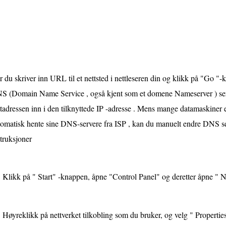
 du skriver inn URL til et nettsted i nettleseren din og klikk på "Go "-kn
S (Domain Name Service , også kjent som et domene Nameserver ) serve
tadressen inn i den tilknyttede IP -adresse . Mens mange datamaskiner e
tomatisk hente sine DNS-servere fra ISP , kan du manuelt endre DNS s
truksjoner
Klikk på " Start" -knappen, åpne "Control Panel" og deretter åpne " 
Høyreklikk på nettverket tilkobling som du bruker, og velg " Propertie