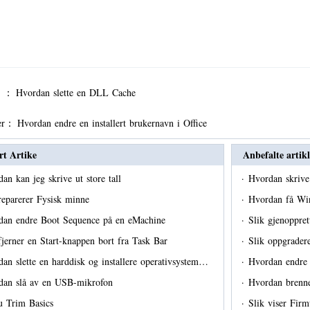
er ：
Hvordan slette en DLL Cache
er：
Hvordan endre en installert brukernavn i Office
rt Artike
Anbefalte artikl
an kan jeg skrive ut store tall
·
Hvordan skrive 
reparerer Fysisk minne
·
Hvordan få Win
dan endre Boot Sequence på en eMachine
·
Slik gjenoppre
fjerner en Start-knappen bort fra Task Bar
·
Slik oppgrader
an slette en harddisk og installere operativsystem…
·
Hvordan endre 
dan slå av en USB-mikrofon
·
Hvordan brenn
u Trim Basics
·
Slik viser Fir