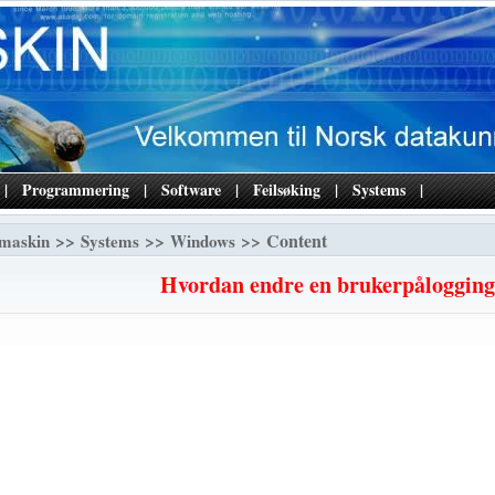
|
Programmering
|
Software
|
Feilsøking
|
Systems
|
>>
>>
>> Content
maskin
Systems
Windows
Hvordan endre en brukerpålogging