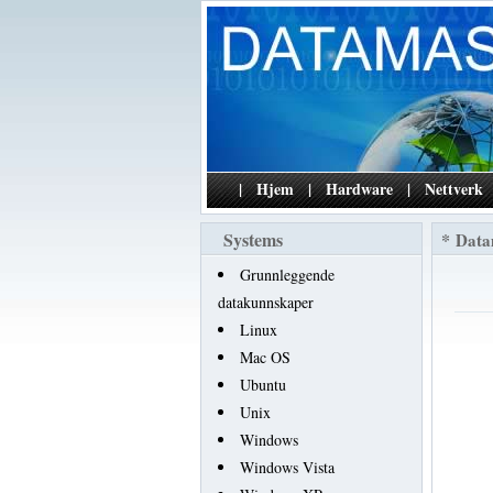
|
Hjem
|
Hardware
|
Nettverk
Systems
*
Data
Grunnleggende
datakunnskaper
Linux
Mac OS
Ubuntu
Unix
Windows
Windows Vista