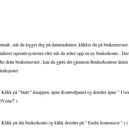
malt , når du logger deg på datamaskinen, klikker du på brukernavnet di
tallerer operativsystemet eller når du setter opp en ny brukerkonto . Der
dre dette brukernavnet , kan du gjøre det gjennom Brukerkontoer delen
truksjoner
Klikk på "Start "-knappen, åpne Kontrollpanel og deretter åpne " Use
Vista/7 ) .
Klikk på din brukerkonto og klikk deretter på " Endre kontonavn " ( i