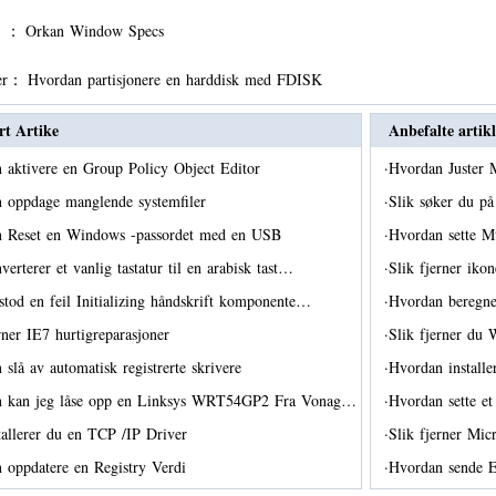
er ：
Orkan Window Specs
er：
Hvordan partisjonere en harddisk med FDISK
rt Artike
Anbefalte artikl
 aktivere en Group Policy Object Editor
·
Hvordan Juster 
 oppdage manglende systemfiler
·
Slik søker du på
 Reset en Windows -passordet med en USB
·
Hvordan sette M
verterer et vanlig tastatur til en arabisk tast…
·
Slik fjerner ik
stod en feil Initializing håndskrift komponente…
·
Hvordan beregne
rner IE7 hurtigreparasjoner
·
Slik fjerner du
slå av automatisk registrerte skrivere
·
Hvordan installe
 kan jeg låse opp en Linksys WRT54GP2 Fra Vonag…
·
Hvordan sette e
stallerer du en TCP /IP Driver
·
Slik fjerner Mic
 oppdatere en Registry Verdi
·
Hvordan sende Em