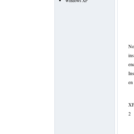
Windows XP
Nor
ins
en
Ins
en
XP/
2