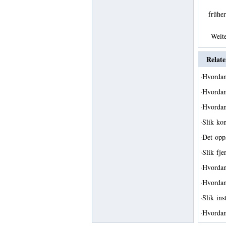
früh
Weit
Relate
·
Hvordan
·
Hvordan
·
Hvordan
·
Slik kon
·
Det opp
·
Slik fje
·
Hvordan 
·
Hvordan
·
Slik in
·
Hvordan