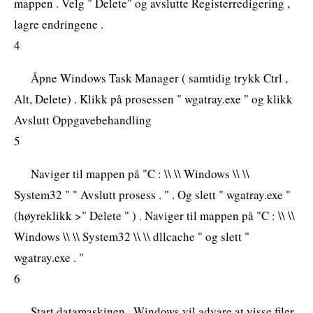
mappen . Velg " Delete" og avslutte Registerredigering ,
lagre endringene .
4
Åpne Windows Task Manager ( samtidig trykk Ctrl ,
Alt, Delete) . Klikk på prosessen " wgatray.exe " og klikk
Avslutt Oppgavebehandling
5
Naviger til mappen på "C : \\ \\ Windows \\ \\
System32 " " Avslutt prosess . " . Og slett " wgatray.exe "
(høyreklikk >" Delete " ) . Naviger til mappen på "C : \\ \\
Windows \\ \\ System32 \\ \\ dllcache " og slett "
wgatray.exe . "
6
Start datamaskinen . Windows vil advare at visse filer