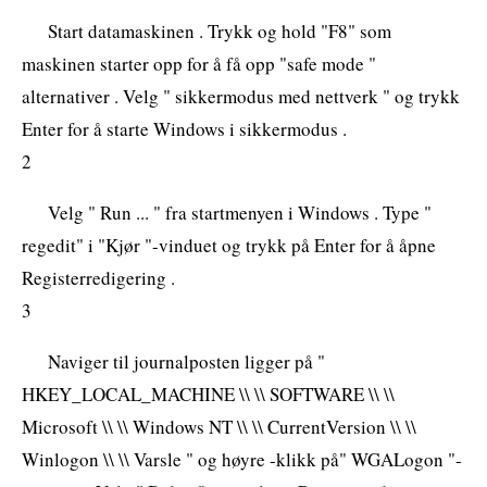
Start datamaskinen . Trykk og hold "F8" som
maskinen starter opp for å få opp "safe mode "
alternativer . Velg " sikkermodus med nettverk " og trykk
Enter for å starte Windows i sikkermodus .
2
Velg " Run ... " fra startmenyen i Windows . Type "
regedit" i "Kjør "-vinduet og trykk på Enter for å åpne
Registerredigering .
3
Naviger til journalposten ligger på "
HKEY_LOCAL_MACHINE \\ \\ SOFTWARE \\ \\
Microsoft \\ \\ Windows NT \\ \\ CurrentVersion \\ \\
Winlogon \\ \\ Varsle " og høyre -klikk på" WGALogon "-