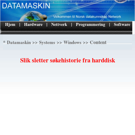
Hjem
|
Hardware
|
Nettverk
|
Programmering
|
Software
|
*
>>
>>
>> Content
Datamaskin
Systems
Windows
Slik sletter søkehistorie fra harddisk