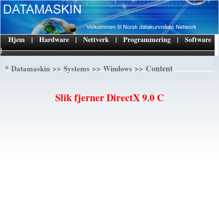
Hjem
|
Hardware
|
Nettverk
|
Programmering
|
Software
|
*
>>
>>
>> Content
Datamaskin
Systems
Windows
Slik fjerner DirectX 9.0 C