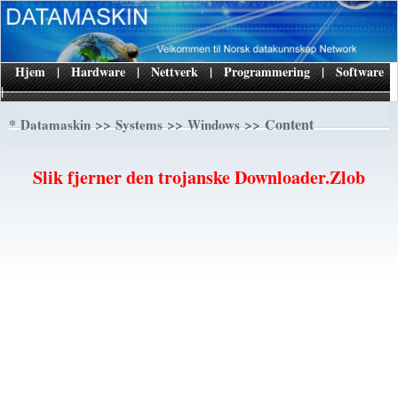
Hjem
|
Hardware
|
Nettverk
|
Programmering
|
Software
|
*
>>
>>
>> Content
Datamaskin
Systems
Windows
Slik fjerner den trojanske Downloader.Zlob