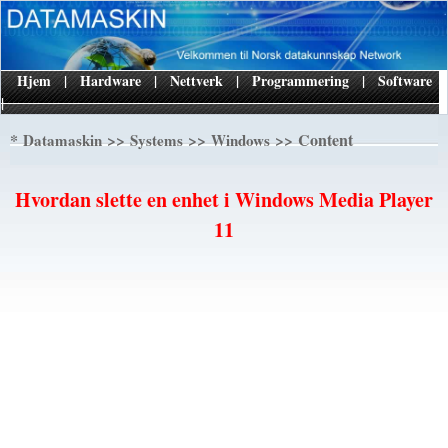
Hjem
|
Hardware
|
Nettverk
|
Programmering
|
Software
|
*
>>
>>
>> Content
Datamaskin
Systems
Windows
Hvordan slette en enhet i Windows Media Player
11