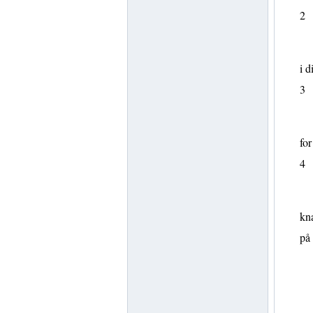
2
i 
3
for
4
kna
på 