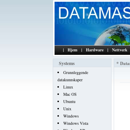
|
Hjem
|
Hardware
|
Nettverk
Systems
*
Data
Grunnleggende
datakunnskaper
Linux
Mac OS
Ubuntu
Unix
Windows
Windows Vista