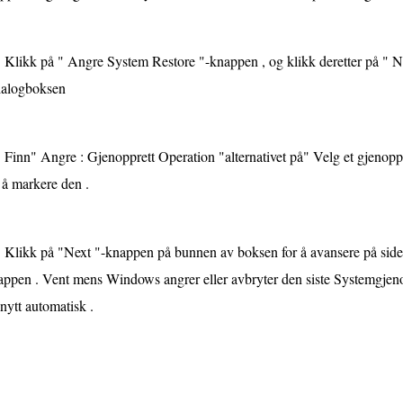
Klikk på " Angre System Restore "-knappen , og klikk deretter på " Ne
dialogboksen
Finn" Angre : Gjenopprett Operation "alternativet på" Velg et gjenopp
 å markere den .
Klikk på "Next "-knappen på bunnen av boksen for å avansere på siden 
ppen . Vent mens Windows angrer eller avbryter den siste Systemgjeno
nytt automatisk .