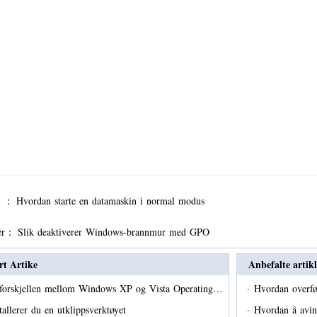
er ：
Hvordan starte en datamaskin i normal modus
er：
Slik deaktiverer Windows-brannmur med GPO
rt Artike
Anbefalte artikl
forskjellen mellom Windows XP og Vista Operating…
·
Hvordan overfø
stallerer du en utklippsverktøyet
·
Hvordan å avin