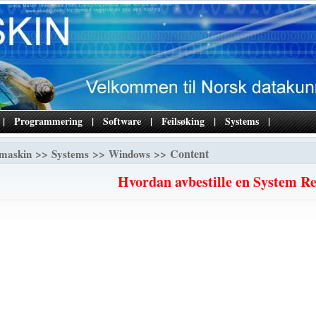
|
Programmering
|
Software
|
Feilsøking
|
Systems
|
>>
>>
>> Content
maskin
Systems
Windows
Hvordan avbestille en System Re