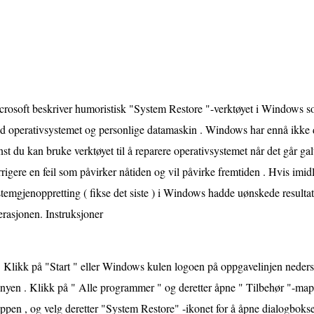
rosoft beskriver humoristisk "System Restore "-verktøyet i Windows som
d operativsystemet og personlige datamaskin . Windows har ennå ikke d
st du kan bruke verktøyet til å reparere operativsystemet når det går galt
rigere en feil som påvirker nåtiden og vil påvirke fremtiden . Hvis imid
temgjenoppretting ( fikse det siste ) i Windows hadde uønskede resultat
rasjonen. Instruksjoner
Klikk på "Start " eller Windows kulen logoen på oppgavelinjen nederst 
nyen . Klikk på " Alle programmer " og deretter åpne " Tilbehør "-map
pen , og velg deretter "System Restore" -ikonet for å åpne dialogbokse