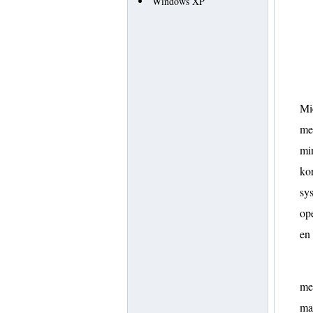
Windows XP
Mic
me
min
kor
sys
ope
en
me
map