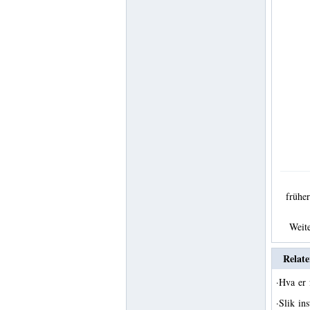
früh
Weit
Relate
·
Hva er 
·
Slik in