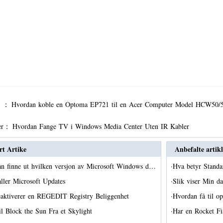
er ：
Hvordan koble en Optoma EP721 til en Acer Computer Model HCW50/
er：
Hvordan Fange TV i Windows Media Center Uten IR Kabler
rt Artike
Anbefalte artikl
n finne ut hvilken versjon av Microsoft Windows d…
·
Hva betyr Stand
aller Microsoft Updates
·
Slik viser Min d
eaktiverer en REGEDIT Registry Beliggenhet
·
Hvordan få til o
til Block the Sun Fra et Skylight
·
Har en Rocket F