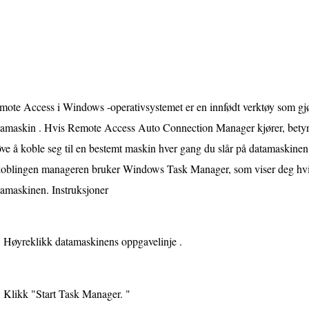
ote Access i Windows -operativsystemet er en innfødt verktøy som gjør
tamaskin . Hvis Remote Access Auto Connection Manager kjører, betyr 
ve å koble seg til en bestemt maskin hver gang du slår på datamaskine
lkoblingen manageren bruker Windows Task Manager, som viser deg hv
tamaskinen. Instruksjoner
Høyreklikk datamaskinens oppgavelinje .
Klikk "Start Task Manager. "