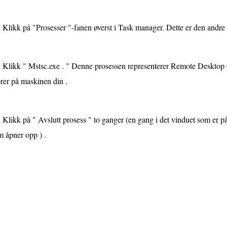
Klikk på "Prosesser "-fanen øverst i Task manager. Dette er den andre k
Klikk " Mstsc.exe . " Denne prosessen representerer Remote Deskto
rer på maskinen din .
Klikk på " Avslutt prosess " to ganger (en gang i det vinduet som er p
 åpner opp ) .