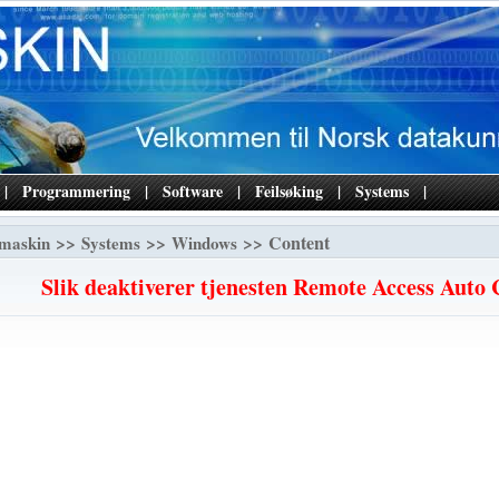
|
Programmering
|
Software
|
Feilsøking
|
Systems
|
>>
>>
>> Content
maskin
Systems
Windows
Slik deaktiverer tjenesten Remote Access Auto