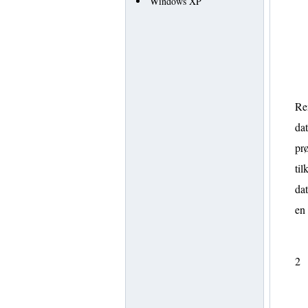
Windows XP
Rem
da
prø
ti
da
en
2