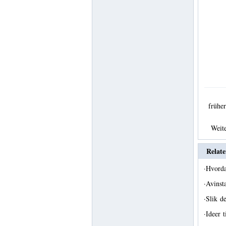
früh
Weit
Relate
·
Hvorda
·
Avinst
·
Slik d
·
Ideer 