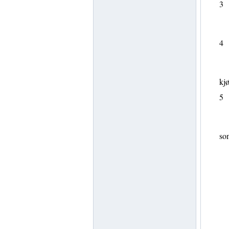
3
4
kjø
5
som