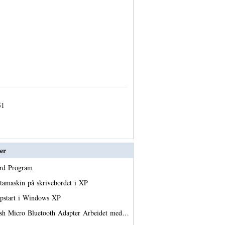
51
er
ard Program
atamaskin på skrivebordet i XP
ppstart i Windows XP
ish Micro Bluetooth Adapter Arbeidet med…