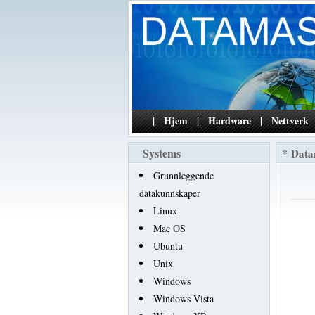
|
Hjem
|
Hardware
|
Nettverk
Systems
*
Data
Grunnleggende
datakunnskaper
Linux
Mac OS
Ubuntu
Unix
Windows
Windows Vista