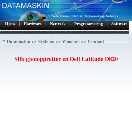
Hjem
|
Hardware
|
Nettverk
|
Programmering
|
Software
|
*
>>
>>
>> Content
Datamaskin
Systems
Windows
Slik gjenoppretter en Dell Latitude D820