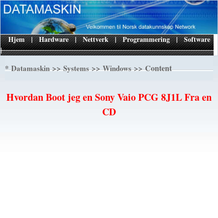
Hjem
|
Hardware
|
Nettverk
|
Programmering
|
Software
|
*
>>
>>
>> Content
Datamaskin
Systems
Windows
Hvordan Boot jeg en Sony Vaio PCG 8J1L Fra en
CD