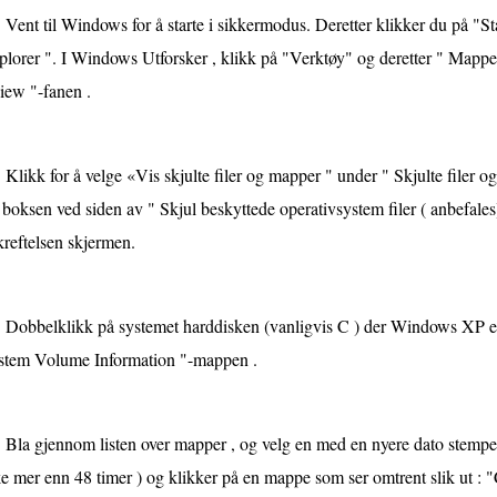
Vent til Windows for å starte i sikkermodus. Deretter klikker du på "
lorer ". I Windows Utforsker , klikk på "Verktøy" og deretter " Mappe
iew "-fanen .
Klikk for å velge «Vis skjulte filer og mapper " under " Skjulte filer 
 boksen ved siden av " Skjul beskyttede operativsystem filer ( anbefales)
reftelsen skjermen.
Dobbelklikk på systemet harddisken (vanligvis C ) der Windows XP er 
stem Volume Information "-mappen .
Bla gjennom listen over mapper , og velg en med en nyere dato stempel 
e mer enn 48 timer ) og klikker på en mappe som ser omtrent slik ut : "