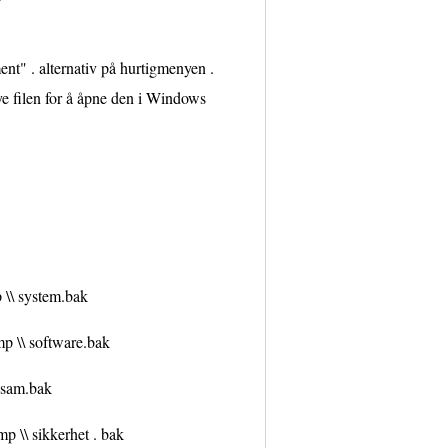
nt" . alternativ på hurtigmenyen .
ye filen for å åpne den i Windows
p \\ system.bak
tmp \\ software.bak
\ sam.bak
mp \\ sikkerhet . bak