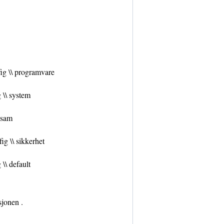
fig \\ programvare
 \\ system
\ sam
ig \\ sikkerhet
 \\ default
sjonen .