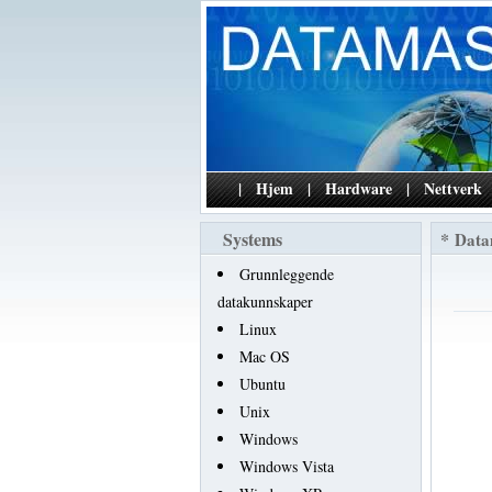
|
Hjem
|
Hardware
|
Nettverk
Systems
*
Data
Grunnleggende
datakunnskaper
Linux
Mac OS
Ubuntu
Unix
Windows
Windows Vista