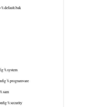
 \\ default.bak
fig \\ system
onfig \\ programvare
 \\ sam
nfig \\ security