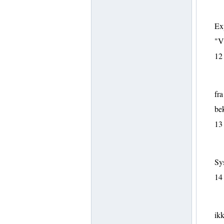
Exp
"V
12
fra
bek
13
Sy
14
ikk