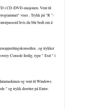
CD i CD /DVD-stasjonen. Vent til
sprogrammet" vises . Trykk på "R "-
tratorpassord hvis du blir bedt om å
gjenopprettingskonsollen , og trykker
overy Console ferdig, type " Exit " i
 datamaskinen og vent til Windows
de " og trykk deretter på Enter-