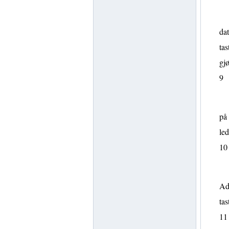
dat
tas
gjø
9
på 
led
10
Adv
tas
11