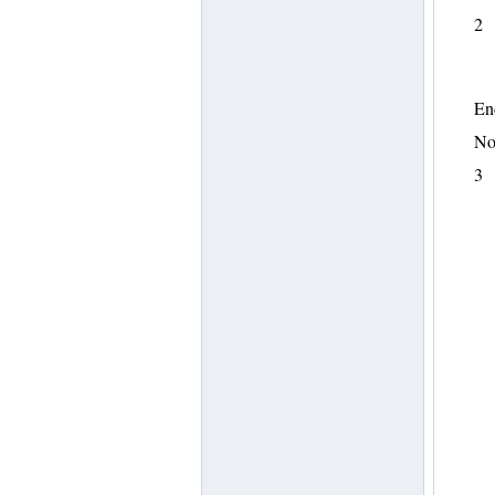
2
End
No
3