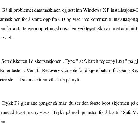
Gå til problemet datamaskinen og sett inn Windows XP installasjons-
amaskinen for å starte opp fra CD og vise "Velkommen til installasjon
ten for å starte gjenopprettingskonsollen verktøyet. Skriv inn et adminis
re det .
Sett disketten i diskettstasjonen . Type " a: \\ batch regcopy1.txt " på 
Enter-tasten . Vent til Recovery Console for å kjøre batch -fil. Gang Rec
eteksten . Datamaskinen vil starte på nytt .
Trykk F8 gjentatte ganger så snart du ser den første boot-skjermen på
anced Boot -meny vises . Trykk på ned -piltasten for å bla til "Safe Mo
ten .