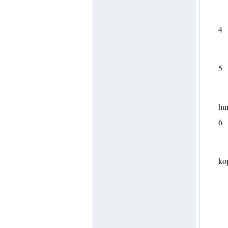
4
5
hur
6
kop