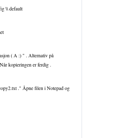
ig \\ default
et
sjon ( A :) " . Alternativ på
 Når kopieringen er ferdig .
copy2.txt ." Åpne filen i Notepad og