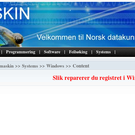
|
Programmering
|
Software
|
Feilsøking
|
Systems
|
>>
>>
>> Content
maskin
Systems
Windows
Slik reparerer du registret i W