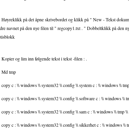
Høyreklikk på det åpne skrivebordet og klikk på " New - Tekst dokume
re navnet på den nye filen til " regcopy1.txt . " Dobbeltklikk på den n
tisblokk
Kopier og lim inn følgende tekst i tekst -filen : .
Md tmp
copy c : \\ windows \\ system32 \\ config \\ system c : \\ windows \\ tm
copy c : \\ windows \\ system32 \\ config \\ software c : \\ windows \\ 
copy c : \\ windows \\ system32 \\ config \\ sam c : \\ windows \\ tmp \
copy c : \\ windows \\ system32 \\ config \\ sikkerhet c : \\ windows \\ t