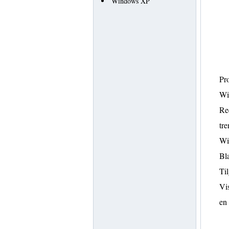
Windows XP
Pro
Win
Rec
tre
Wi
Bla
Til
Vis
en