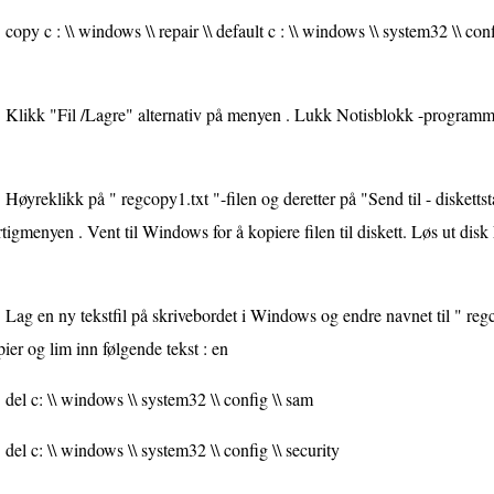
copy c : \\ windows \\ repair \\ default c : \\ windows \\ system32 \\ conf
Klikk "Fil /Lagre" alternativ på menyen . Lukk Notisblokk -programm
Høyreklikk på " regcopy1.txt "-filen og deretter på "Send til - diskettsta
tigmenyen . Vent til Windows for å kopiere filen til diskett. Løs ut disk
Lag en ny tekstfil på skrivebordet i Windows og endre navnet til " reg
ier og lim inn følgende tekst : en
del c: \\ windows \\ system32 \\ config \\ sam
del c: \\ windows \\ system32 \\ config \\ security