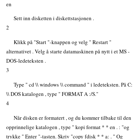
en
Sett inn disketten i diskettstasjonen .
2
Klikk på "Start "-knappen og velg " Restart "
alternativet . Velg å starte datamaskinen på nytt i et MS -
DOS-ledeteksten .
3
Type " cd \\ windows \\ command " i ledeteksten. På C:
\\ DOS katalogen , type " FORMAT A :/S."
4
Når disken er formatert , og du kommer tilbake til den
opprinnelige katalogen , type " kopi format * * en . : "og
trykke " Enter "-tasten. Skriv "copy fdisk * * a: . " Og