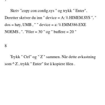
Skriv "copy con config.sys " og trykk " Enter".
Deretter skriver du inn " device = A: \\ HIMEM.SYS ", "
dos = høy, UMB , " " device = a: \\ EMM386.EXE
NOEMS , ". "Filer = 30 " og " buffere = 20 "
8
Trykk " Ctrl" og " Z " sammen. Når dette avkastning
som ^ Z , trykk " Enter" for å kopiere filen .