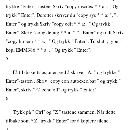
trykke "Enter "-tasten. Skriv "copy mscdex * * a: . " Og
trykk " Enter". Deretter skriver du "copy sys * * a: ". " .
Enter " og trykk Skriv "copy edit * * a: . " Og trykk "
Enter". Skriv "copy debug * * a: ". " . Enter" og traff Skriv
"copy himem * * a: . " Og trykk " Enter". Til slutt , type "
kopi EMM386 * * a: . " Og trykk " Enter".
5
Få til diskettstasjonen ved å skrive " A: " og trykke "
Enter"-tasten . Skriv "copy con autoexec.bat " og trykk "
Enter", skriv " @ echo off" og trykk " Enter".
6
Trykk på " Ctrl" og "Z " tastene sammen. Når dette
tilbake som ^ Z , trykk " Enter" for å kopiere filene .
7