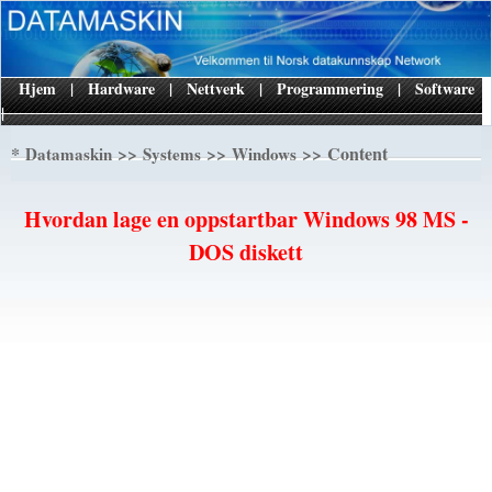
Hjem
|
Hardware
|
Nettverk
|
Programmering
|
Software
|
*
>>
>>
>> Content
Datamaskin
Systems
Windows
Hvordan lage en oppstartbar Windows 98 MS -
DOS diskett