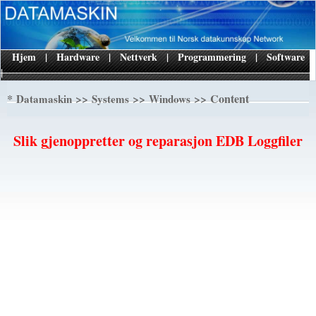
Hjem
|
Hardware
|
Nettverk
|
Programmering
|
Software
|
*
>>
>>
>> Content
Datamaskin
Systems
Windows
Slik gjenoppretter og reparasjon EDB Loggfiler