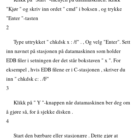
"Kjør " og skriv inn ordet " cmd" i boksen , og trykke
"Enter "-tasten
2
Type uttrykket " chkdsk x : /f" . , Og velg "Enter". Sett
inn navnet på stasjonen på datamaskinen som holder
EDB filer i setningen der det står bokstaven " x ". For
eksempel , hvis EDB filene er i C-stasjonen , skriver du
inn " chkdsk c: . /F"
3
Klikk på " Y "-knappen når datamaskinen ber deg om
å gjøre så, for å sjekke disken .
4
Start den bærbare eller stasjonære . Dette gjør at