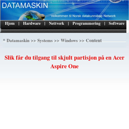
Hjem
|
Hardware
|
Nettverk
|
Programmering
|
Software
|
*
>>
>>
>> Content
Datamaskin
Systems
Windows
Slik får du tilgang til skjult partisjon på en Acer
Aspire One