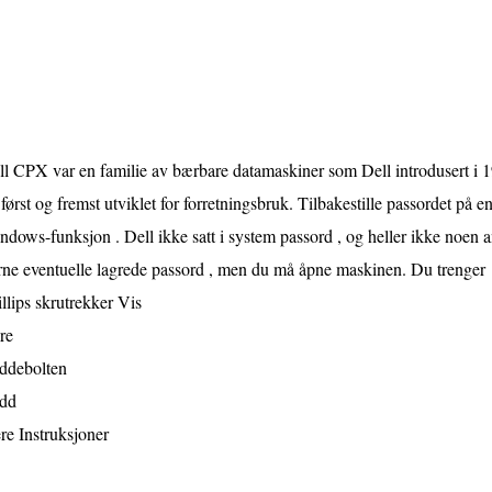
l CPX var en familie av bærbare datamaskiner som Dell introdusert i 19
først og fremst utviklet for forretningsbruk. Tilbakestille passordet på
dows-funksjon . Dell ikke satt i system passord , og heller ikke noen 
rne eventuelle lagrede passord , men du må åpne maskinen. Du trenger
llips skrutrekker Vis
re
ddebolten
dd
re Instruksjoner