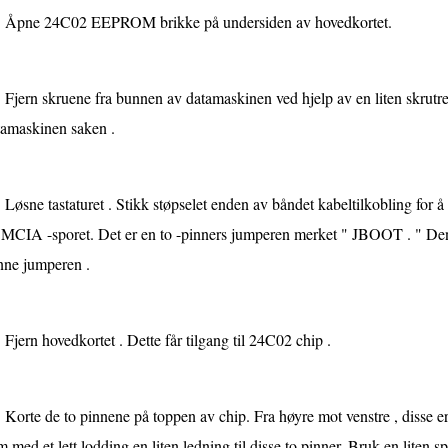
Åpne 24C02 EEPROM brikke på undersiden av hovedkortet.
Fjern skruene fra bunnen av datamaskinen ved hjelp av en liten skrutr
tamaskinen saken .
Løsne tastaturet . Stikk støpselet enden av båndet kabeltilkobling for å 
MCIA -sporet. Det er en to -pinners jumperen merket " JBOOT . " Den
nne jumperen .
Fjern hovedkortet . Dette får tilgang til 24C02 chip .
Korte de to pinnene på toppen av chip. Fra høyre mot venstre , disse er 
 med et lett lodding en liten ledning til disse to pinner. Bruk en liten s