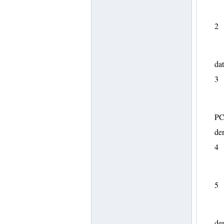
2
da
3
PC
de
4
5
dem