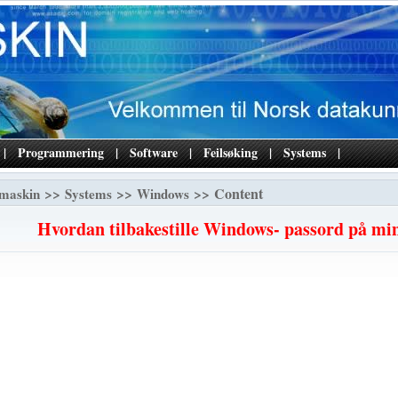
|
Programmering
|
Software
|
Feilsøking
|
Systems
|
>>
>>
>> Content
maskin
Systems
Windows
Hvordan tilbakestille Windows- passord på mi