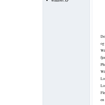
Windows XP
Del
og 
Win
fje
Phi
Wi
Lo
Lo
Fle
en