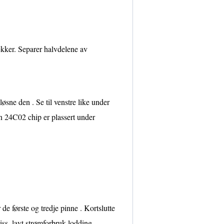
ekker. Separer halvdelene av
løsne den . Se til venstre like under
 24C02 chip er plassert under
de første og tredje pinne . Kortslutte
piss, lavt strømforbruk lodding