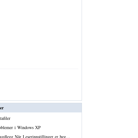
er
tafiler
roblemer i Windows XP
vedlegg Når Leserinnstillinger er beg…