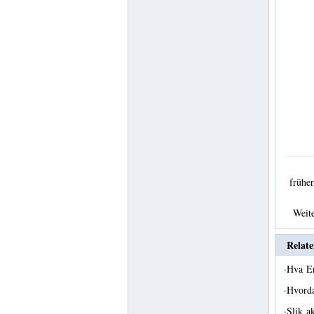
früh
Weit
Relate
·
Hva 
·
Hvorda
·
Slik a