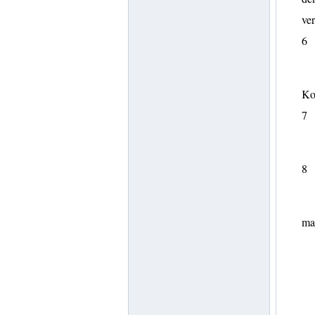
ver
6
Kob
7
8
mas