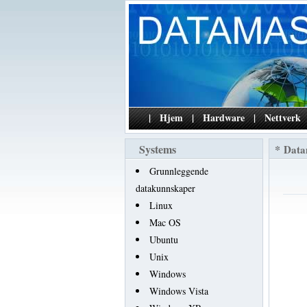
|
Hjem
|
Hardware
|
Nettverk
Systems
*
Data
Grunnleggende
datakunnskaper
Linux
Mac OS
Ubuntu
Unix
Windows
Windows Vista