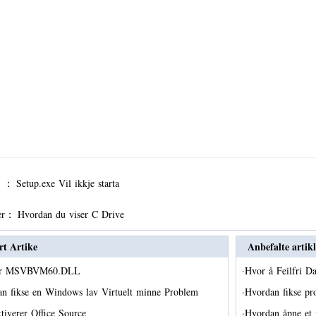
er ：
Setup.exe Vil ikkje starta
er：
Hvordan du viser C Drive
rt Artike
Anbefalte artikl
Er MSVBVM60.DLL
·
Hvor å Feilfri Da
n fikse en Windows lav Virtuelt minne Problem
·
Hvordan fikse p
ktiverer Office Source
·
Hvordan åpne et 