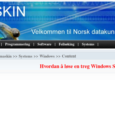
|
Programmering
|
Software
|
Feilsøking
|
Systems
|
>>
>>
>> Content
maskin
Systems
Windows
Hvordan å løse en treg Windows 