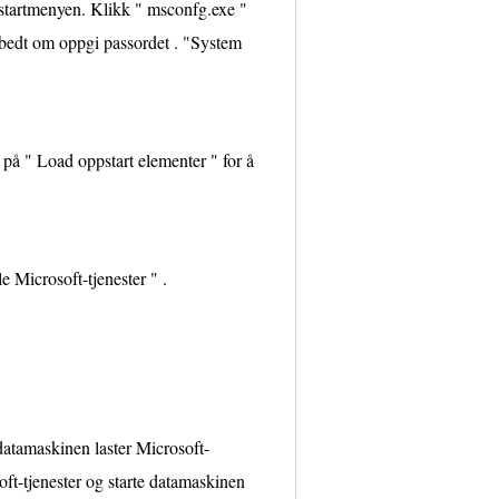
 startmenyen. Klikk " msconfg.exe "
r bedt om oppgi passordet . "System
 på " Load oppstart elementer " for å
e Microsoft-tjenester " .
datamaskinen laster Microsoft-
oft-tjenester og starte datamaskinen