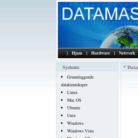
|
Hjem
|
Hardware
|
Nettverk
Systems
*
Data
Grunnleggende
datakunnskaper
Linux
Mac OS
Ubuntu
Unix
Windows
Windows Vista