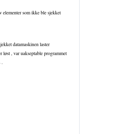
av elementer som ikke ble sjekket
sjekket datamaskinen laster
 er løst , var uakseptable programmet
 .