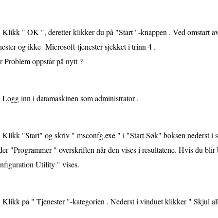
Klikk " OK ", deretter klikker du på "Start "-knappen . Ved omstart a
nester og ikke- Microsoft-tjenester sjekket i trinn 4 .
r Problem oppstår på nytt ?
Logg inn i datamaskinen som administrator .
Klikk "Start" og skriv " msconfg.exe " i "Start Søk" boksen nederst i
er "Programmer " overskriften når den vises i resultatene. Hvis du bli
figuration Utility " vises.
Klikk på " Tjenester "-kategorien . Nederst i vinduet klikker " Skjul all