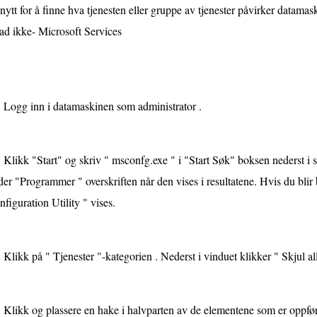
nytt for å finne hva tjenesten eller gruppe av tjenester påvirker datamas
ad ikke- Microsoft Services
Logg inn i datamaskinen som administrator .
Klikk "Start" og skriv " msconfg.exe " i "Start Søk" boksen nederst i 
er "Programmer " overskriften når den vises i resultatene. Hvis du bli
figuration Utility " vises.
Klikk på " Tjenester "-kategorien . Nederst i vinduet klikker " Skjul all
Klikk og plassere en hake i halvparten av de elementene som er oppført