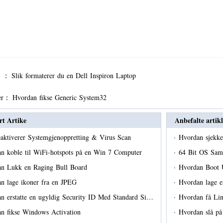
er ：
Slik formaterer du en Dell Inspiron Laptop
er：
Hvordan fikse Generic System32
rt Artike
Anbefalte artikl
eaktiverer Systemgjenoppretting & Virus Scan
·
Hvordan sjekk
n koble til WiFi-hotspots på en Win 7 Computer
·
64 Bit OS Sam
n Lukk en Raging Bull Board
·
Hvordan Boot U
n lage ikoner fra en JPEG
·
Hvordan lage 
n erstatte en ugyldig Security ID Med Standard Si…
·
Hvordan få Lin
n fikse Windows Activation
·
Hvordan slå p