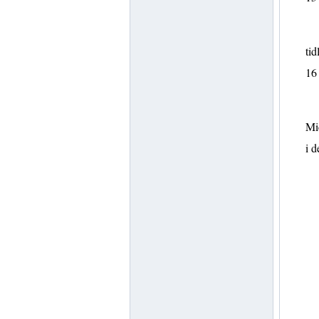
tid
16
Mic
i d