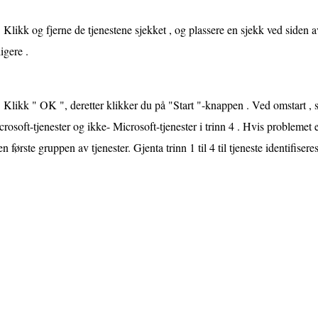
Klikk og fjerne de tjenestene sjekket , og plassere en sjekk ved siden 
ligere .
Klikk " OK ", deretter klikker du på "Start "-knappen . Ved omstart , 
rosoft-tjenester og ikke- Microsoft-tjenester i trinn 4 . Hvis problemet
en første gruppen av tjenester. Gjenta trinn 1 til 4 til tjeneste identifiseres