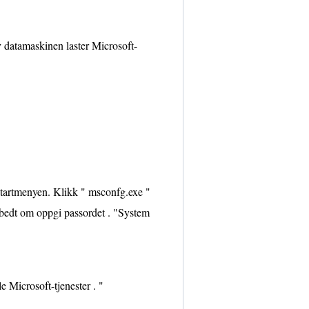
v datamaskinen laster Microsoft-
 startmenyen. Klikk " msconfg.exe "
r bedt om oppgi passordet . "System
e Microsoft-tjenester . "