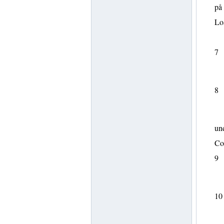
på 
Lo
7
8
und
Con
9
10