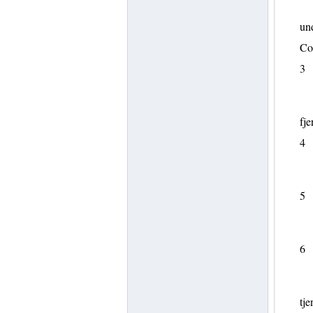
und
Con
3
fje
4
5
6
tje