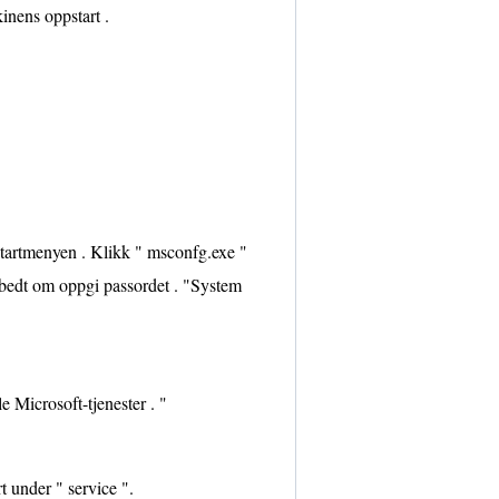
kinens oppstart .
startmenyen . Klikk " msconfg.exe "
r bedt om oppgi passordet . "System
e Microsoft-tjenester . "
 under " service ".