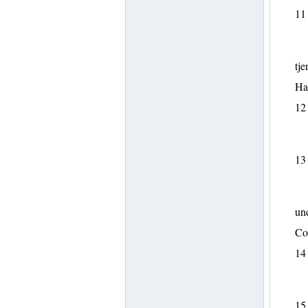
11
tje
Ha
12
13
und
Con
14
15