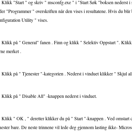
Klikk "Start " og skriv " msconfg.exe " i "Start Søk "boksen nederst i
er "Programmer " overskriften når den vises i resultatene. Hvis du bli
figuration Utility " vises.
Klikk på " General" fanen . Finn og klikk " Selektiv Oppstart ". Klikk
rne merket .
Klikk på " Tjenester "-kategorien . Nederst i vinduet klikker " Skjul all
Klikk på " Disable All" -knappen nederst i vinduet.
Klikk " OK , " deretter klikker du på " Start "-knappen . Ved omstart 
nester bare. De neste trinnene vil lede deg gjennom lasting ikke- Micros