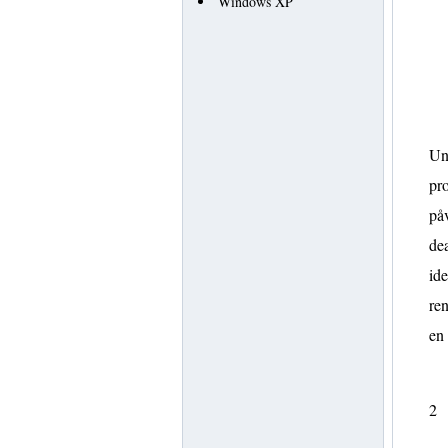
Windows XP
Und
pro
påv
dea
ide
ren
en
2