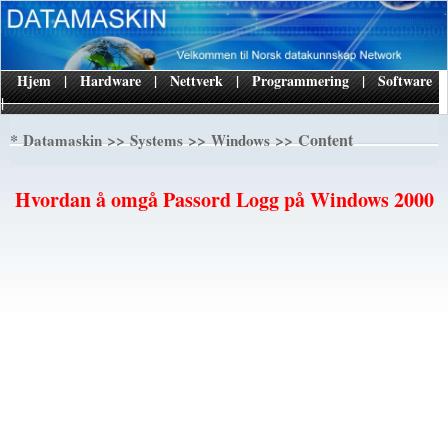
Hjem
|
Hardware
|
Nettverk
|
Programmering
|
Software
|
*
>>
>>
>> Content
Datamaskin
Systems
Windows
Hvordan å omgå Passord Logg på Windows 2000