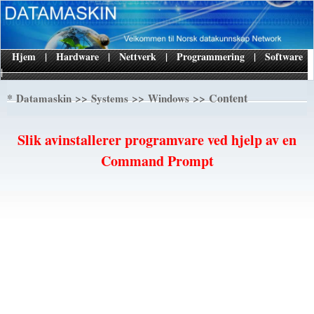
Hjem
|
Hardware
|
Nettverk
|
Programmering
|
Software
|
*
>>
>>
>> Content
Datamaskin
Systems
Windows
Slik avinstallerer programvare ved hjelp av en
Command Prompt