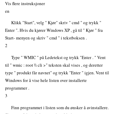
Vis flere instruksjoner
en
Klikk "Start", velg " Kjør" skriv " cmd " og trykk "
Enter ". Hvis du kjører Windows XP , gå til " Kjør " fra
Start- menyen og skriv " cmd " i tekstboksen .
2
Type " WMIC " på Ledetekst og trykk "Enter . " Vent
til " wmic : root \\ cli >" teksten skal vises , og deretter
type " produkt får navnet" og trykk "Enter " igjen. Vent til
Windows for å vise hele listen over installerte
programmer .
3
Finn programmet i listen som du ønsker å avinstallere.