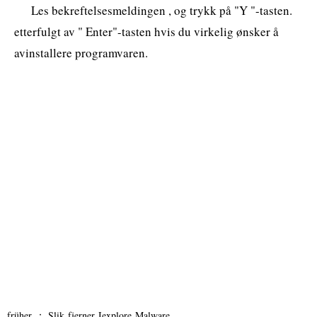
Les bekreftelsesmeldingen , og trykk på "Y "-tasten.
etterfulgt av " Enter"-tasten hvis du virkelig ønsker å
avinstallere programvaren.
früher ：
Slik fjerner Iexplore Malware