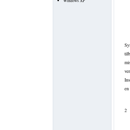
Windows XP
Sy
til
mis
ver
Ins
en
2