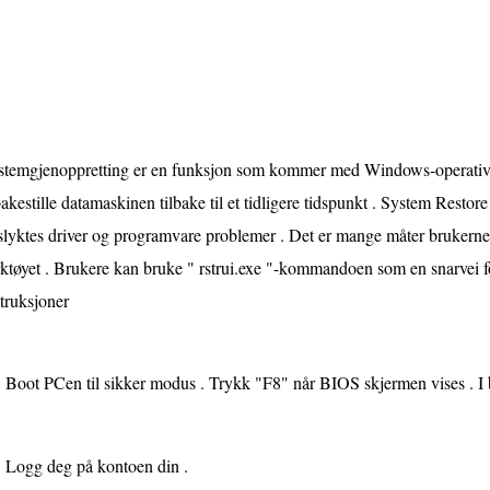
stemgjenoppretting er en funksjon som kommer med Windows-operativs
bakestille datamaskinen tilbake til et tidligere tidspunkt . System Restore
lyktes driver og programvare problemer . Det er mange måter brukerne k
ktøyet . Brukere kan bruke " rstrui.exe "-kommandoen som en snarvei for
truksjoner
Boot PCen til sikker modus . Trykk "F8" når BIOS skjermen vises . I
Logg deg på kontoen din .