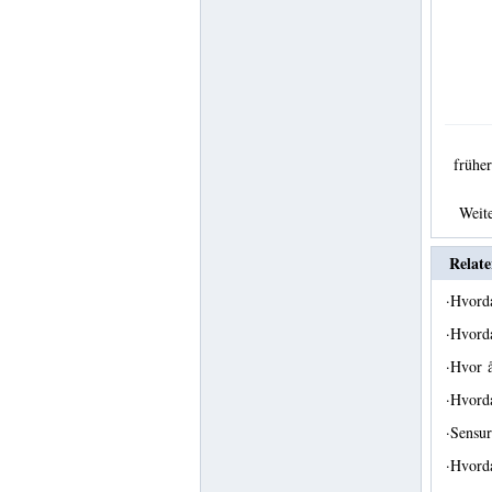
früh
Weit
Relate
·
Hvorda
·
Hvorda
·
Hvor 
·
Hvord
·
Sensur
·
Hvord