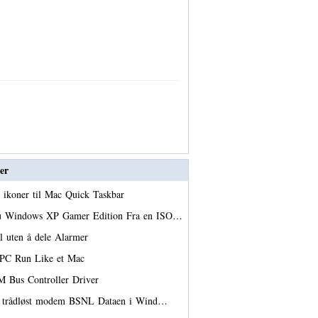
er
l ikoner til Mac Quick Taskbar
r du Windows XP Gamer Edition Fra en ISO…
l uten å dele Alarmer
 PC Run Like et Mac
 SM Bus Controller Driver
 et trådløst modem BSNL Dataen i Wind…