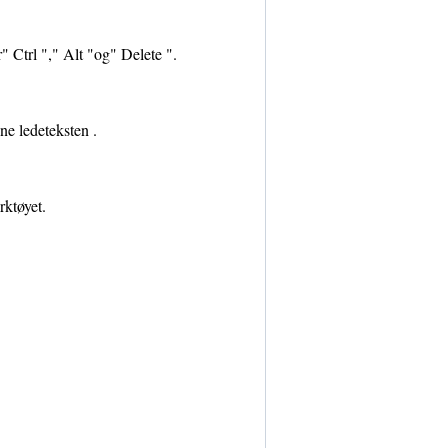
 Ctrl "," Alt "og" Delete ".
ne ledeteksten .
rktøyet.