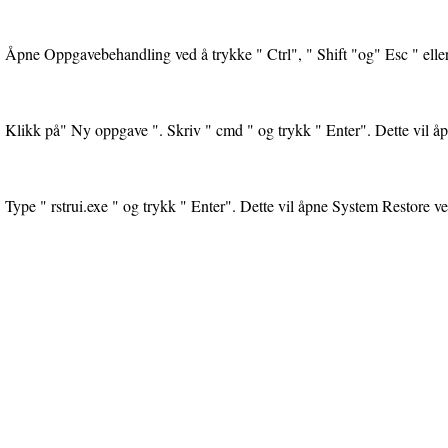
Åpne Oppgavebehandling ved å trykke " Ctrl", " Shift "og" Esc " eller"
Klikk på" Ny oppgave ". Skriv " cmd " og trykk " Enter". Dette vil åp
Type " rstrui.exe " og trykk " Enter". Dette vil åpne System Restore ve