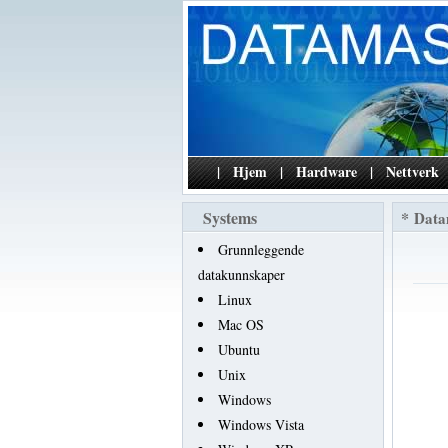
|
Hjem
|
Hardware
|
Nettverk
Systems
*
Data
Grunnleggende
datakunnskaper
Linux
Mac OS
Ubuntu
Unix
Windows
Windows Vista