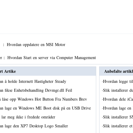
er ：
Hvordan oppdatere en MSI Motor
er：
Hvordan Start en server via Computer Management
rt Artike
Anbefalte artikl
n å holde Internett Hastigheter Steady
·
Hvordan legge ti
n fikse Enhetsbehandling Devmgr.dll Feil
·
Slik installere
å låse opp Windows Hot Button Fra Numbers Brev
·
Hvordan dele iCa
an lage en Windows ME Boot disk på en USB Drive
·
Hvordan lage en
 lar meg ikke i fredede områder
·
Slik installerer
an lage den XP7 Desktop Logo Smaller
·
Slik installerer