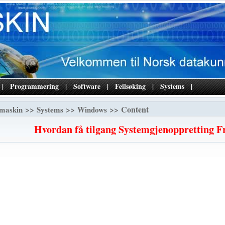
|
Programmering
|
Software
|
Feilsøking
|
Systems
|
>>
>>
>> Content
maskin
Systems
Windows
Hvordan få tilgang Systemgjenoppretting 