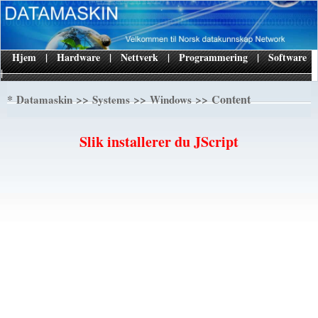
Hjem
|
Hardware
|
Nettverk
|
Programmering
|
Software
|
*
>>
>>
>> Content
Datamaskin
Systems
Windows
Slik installerer du JScript