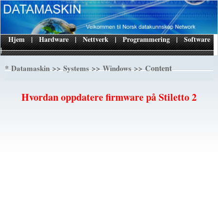
Hjem
|
Hardware
|
Nettverk
|
Programmering
|
Software
|
*
>>
>>
>> Content
Datamaskin
Systems
Windows
Hvordan oppdatere firmware på Stiletto 2