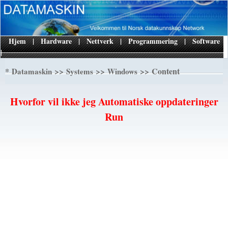
Hjem
|
Hardware
|
Nettverk
|
Programmering
|
Software
|
*
>>
>>
>> Content
Datamaskin
Systems
Windows
Hvorfor vil ikke jeg Automatiske oppdateringer
Run