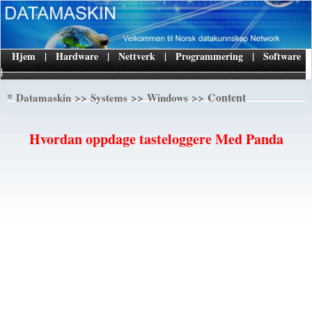
Hjem
|
Hardware
|
Nettverk
|
Programmering
|
Software
|
*
>>
>>
>> Content
Datamaskin
Systems
Windows
Hvordan oppdage tasteloggere Med Panda