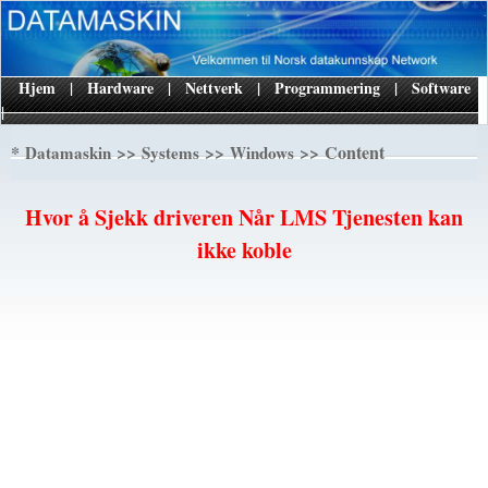
Hjem
|
Hardware
|
Nettverk
|
Programmering
|
Software
|
*
>>
>>
>> Content
Datamaskin
Systems
Windows
Hvor å Sjekk driveren Når LMS Tjenesten kan
ikke koble